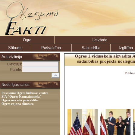
Ogre
Lielvārde
Sākums
Pašvaldība
Sabiedrība
Izglītība
Ogres 1.vidusskolā aizvadīta 
Autorizācija
sadarbības projekta noslēgu
Lietotājs:
Parole:
Public
Noderīgas saites:
Pasākumi Ogres kultūras centrā
SIA "Ogres Namsaimnieks"
Ogres novada pašvaldība
Ogres rajona slimnīca