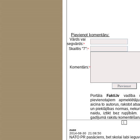
Pievienot komentāru:
Vārds vai
segvārds:
*
Skaitlis "7":
*
Komentārs:
*
Portāla
Fakti.lv
vadība 
pievienotajiem apmeklētāj
aicina to autorus, rakstot at
un pieklājības normas, nekur
naidu, iztikt bez rupjībām
gadījumā rakstu komentēšanas 
1.
zuze
2014-08-30 21:08:50
NATO PR pasāciens, bet skolai labi iegu