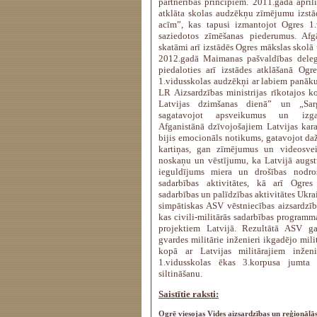
partnerības principiem. 2011.gada aprīlī
atklāta skolas audzēkņu zīmējumu izstā
acīm”, kas tapusi izmantojot Ogres 1
saziedotos zīmēšanas piederumus. Afg
skatāmi arī izstādēs Ogres mākslas skolā
2012.gadā Maimanas pašvaldības deleg
piedaloties arī izstādes atklāšanā Ogr
1.vidusskolas audzēkņi ar labiem panāku
LR Aizsardzības ministrijas rīkotajos 
Latvijas dzimšanas dienā” un „Sarg
sagatavojot apsveikumus un izgat
Afganistānā dzīvojošajiem Latvijas kar
bijis emocionāls notikums, gatavojot da
kartiņas, gan zīmējumus un videosveic
noskaņu un vēstījumu, ka Latvijā augstu
ieguldījums miera un drošības nodroš
sadarbības aktivitātes, kā arī Ogres
sadarbības un palīdzības aktivitātes Ukra
simpātiskas ASV vēstniecības aizsardzīb
kas civili-militārās sadarbības programm
projektiem Latvijā. Rezultātā ASV ga
gvardes militārie inženieri ikgadējo mil
kopā ar Latvijas militārajiem inžen
1.vidusskolas ēkas 3.korpusa jumta 
siltināšanu.
Saistītie raksti:
Ogrē viesojas Vides aizsardzības un reģionālās 