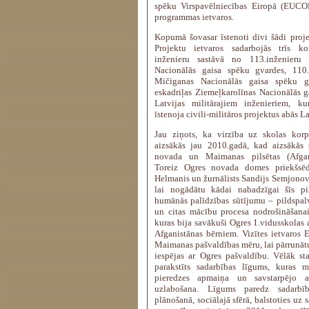
spēku Virspavēlniecības Eiropā (EUCO
programmas ietvaros.
Kopumā šovasar īstenoti divi šādi proj
Projektu ietvaros sadarbojās trīs k
inženieru sastāvā no 113.inženieru 
Nacionālās gaisa spēku gvardes, 110.
Mičiganas Nacionālās gaisa spēku gv
eskadriļas Ziemeļkarolīnas Nacionālās 
Latvijas militārajiem inženieriem, k
īstenoja civili-militāros projektus abās La
Jau ziņots, ka virzība uz skolas kor
aizsākās jau 2010.gadā, kad aizsākās 
novada un Maimanas pilsētas (Afgan
Toreiz Ogres novada domes priekšsēdē
Helmanis un žurnālists Sandijs Semjono
lai nogādātu kādai nabadzīgai šīs pi
humānās palīdzības sūtījumu – pildspalv
un citas mācību procesa nodrošināšanai
kuras bija savākuši Ogres 1.vidusskolas 
Afganistānas bērniem. Vizītes ietvaros E
Maimanas pašvaldības mēru, lai pārrunāt
iespējas ar Ogres pašvaldību. Vēlāk s
parakstīts sadarbības līgums, kuras 
pieredzes apmaiņa un savstarpējo at
uzlabošana. Līgums paredz sadarbī
plānošanā, sociālajā sfērā, balstoties uz