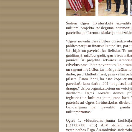
Šodien Ogres 1.vidusskolā aizvadīta 
militārā projekta noslēguma ceremonij
pateicība par īstenoto skolas jumta izolā
"Ogres novada pašvaldības un iedzīvotā
paldies par jūsu finansiālu atbalstu, par j
šeit bijāt un paveicāt ko lielisku. To n
gaidāmajā mācību gadā, gan visos nāk
jaunieši šī projekta ietvaros iemācīj
cilvēkus pasaulē un novērtēt to, ka otram
un saņemt ir vērtība. Un mēs patiešām no
darbu, jūsu klātbūtni šeit, jūsu vēlmi pa
pilsētā. Esam lepni, ka esat kopā ar
paveikuši labu darbu. 2014.augusts lieci
draugu," darbu organizatoriem un veicēji
direktore, Ogres novada domes prie
izglītības un kultūras jautājumos Ineta
pateicās arī Ogres 1.vidusskolas direktor
Gandarījumu par paveikto paud
militārpersonas.
Ogres 1. vidusskolas jumta izolācij
(121,667.00 eiro) ASV dolāru ap
vēstniecības Rīgā Aizsardzības sadarbī