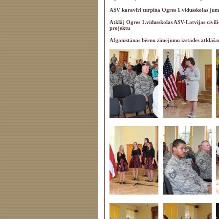
ASV karavīri turpina Ogres 1.vidusskolas jum
Atklāj Ogres 1.vidusskolas ASV-Latvijas civili
projektu
Afganistānas bērnu zīmējumu izstādes atklāšan