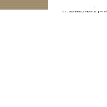
1
Kontak
© JP. Visas tiesības rezervētas.
|