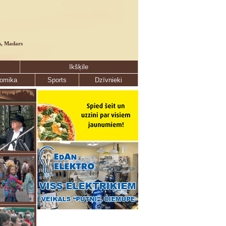
s, Madars
Ikšķile
omika
Sports
Dzīvnieki