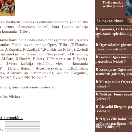
Tīnūžu muižas
svētki! (video)
Jaunākās ziņas
lsts svētkiem Jumpravas vidusskolas sporta zālē notika
a turnīrs "Jumpravas kauss", kurā 1.vietu izcīnīja
5 pazīmes, ka Jūsu m
u komanda "Tilbe".
steidzami nepieciešami 
[0]
ravas kausu volejbolā visas dienas garumā cīnījās sešas
andas. Finālā uzvaru svinēja Ogres "Tilbe" (D.Plaudis,
Ogrē sākušies ģimenes 
s, A.Kupetis, R.Ozoliņš, V.Rubiķis un R.Otto), 2.vietā
pasākumi (video)
[0]
t mājiniekus – komandu "Jumprava" (J.Kiršholcs,
Godina Ogres novada
, M.Bite, K.Skudra, E.Josts, T.Freimanis un R.Šņore).
personības (video)
[0]
to 3.vietu izcīnīja vistālākie viesi – komanda
ri" (A.Grunšteins, AKosmačevskis, K.Kučinskis,
Konvojs no Ogres no
iņš, A.Arzovs un S.Marcinēvičs). 4.vietā "Ķegums",
sasniedzis galamērķi (vi
Tīnūži", 6.vietā VK "Kaibala".
Muzeju nakts Ogres 
(video)
[0]
iljans, turnīra galvenais tiesnesis
Notikuši Tomes pagas
stīne Vilciņa
(video)
[0]
Aizvadīti Birzgales pa
(video)
[0]
ot komentāru:
“Ogres Zilie kalni” no
i
izglītojošs pasākums “M
2026” (video)
[0]
":
*