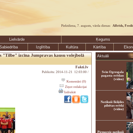
Piektdiena, 7. augusts, vārda dienas:
Alfrēds, Fredi
Lielvārde
Ķegums
Sabiedrība
Izglītība
Kultūra
Kārtība
Ekon
 "Tilbe" izcīna Jumpravas kausu volejbolā
Aktuāli
Fakti.lv
Publicēts: 2014-11-21 12:03:00 /
Svin Ogresgala
pagasta svētkus
(video)
Komentāri (0)
Ziņot redakcijai
Izdrukāt
Notikuši Ikšķiles
pilsētas svētki
(video)
Pirmoreiz notikuši