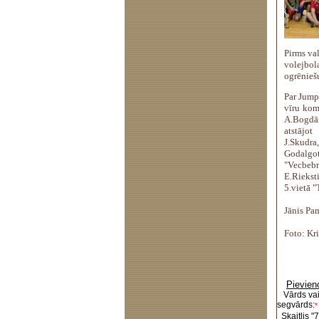
Pirms va
volejbol
ogrēnieš
Par Jump
vīru kom
A.Bogdān
atstājo
J.Skudra
Godalgo
"Vecbeb
E.Riekst
5.vietā "
Jānis Pam
Foto: Kri
Pievien
Vārds va
segvārds:
*
Skaitlis "7