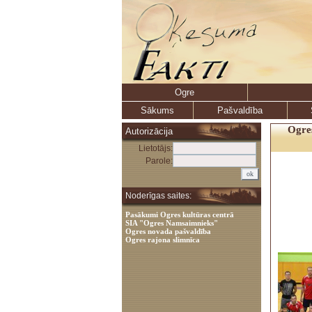
Ogre
Sākums
Pašvaldība
Ogres
Autorizācija
Lietotājs:
Parole:
Noderīgas saites:
Pasākumi Ogres kultūras centrā
SIA "Ogres Namsaimnieks"
Ogres novada pašvaldība
Ogres rajona slimnīca