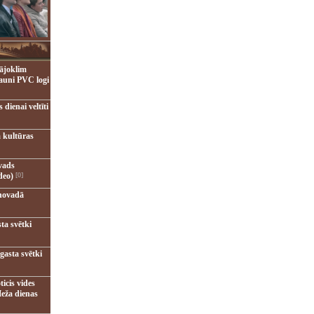
ājoklim
jauni PVC logi
dienai veltīti
 kultūras
vads
deo)
[0]
novadā
ta svētki
gasta svētki
ticis vides
eža dienas