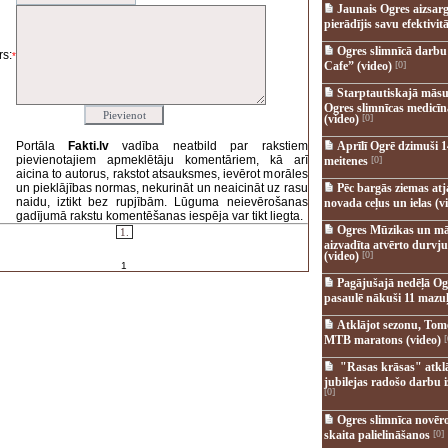
Jaunais Ogres aizsar
pierādījis savu efektivitā
Ogres slimnīcā darb
s:
*
Cafe” (video)
[0]
Starptautiskajā māsu
Ogres slimnīcas medicī
(video)
[0]
Portāla
Fakti.lv
vadība neatbild par rakstiem
Aprīlī Ogrē dzimuši 1
pievienotajiem apmeklētāju komentāriem, kā arī
meitenes
[0]
aicina to autorus, rakstot atsauksmes, ievērot morāles
un pieklājības normas, nekurināt un neaicināt uz rasu
Pēc bargās ziemas at
naidu, iztikt bez rupjībām. Lūguma neievērošanas
novada ceļus un ielas (v
gadījumā rakstu komentēšanas iespēja var tikt liegta.
Ogres Mūzikas un mā
1.
aizvadīta atvērto durvju
(video)
[0]
1
Pagājušajā nedēļā Og
pasaulē nākuši 11 mazuļ
Atklājot sezonu, Tomē
MTB maratons (video)
[
"Rasas krāsas" atkl
jubilejas radošo darbu i
[0]
Ogres slimnīca novēr
skaita palielināšanos
[0]