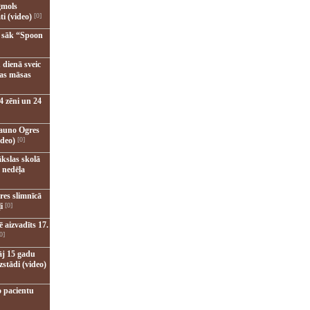
gmols
ti (video)
[0]
u sāk “Spoon
 dienā sveic
nas māsas
4 zēni un 24
jauno Ogres
ideo)
[0]
kslas skolā
 nedēļa
res slimnīcā
i
[0]
 aizvadīts 17.
0]
āj 15 gadu
zstādi (video)
o pacientu