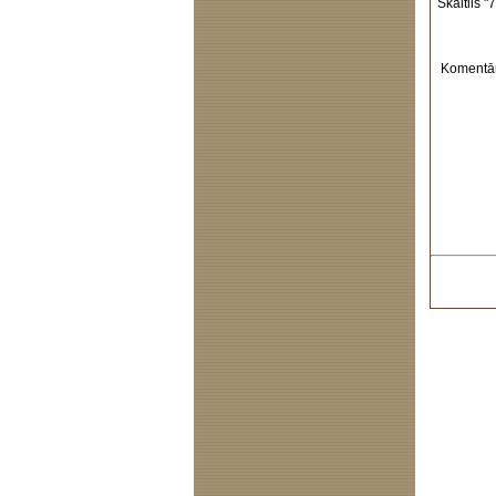
Skaitlis "7
Komentār