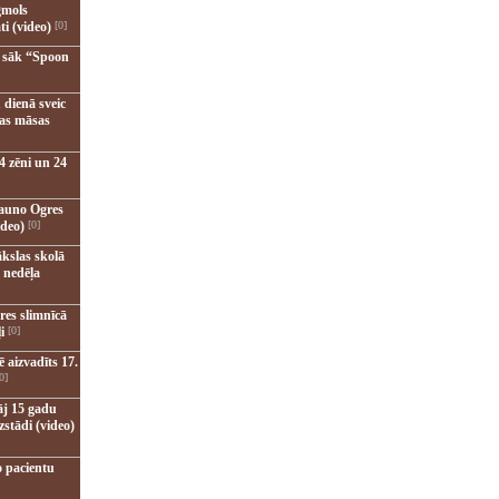
gmols
ti (video)
[0]
u sāk “Spoon
 dienā sveic
nas māsas
4 zēni un 24
jauno Ogres
ideo)
[0]
kslas skolā
 nedēļa
res slimnīcā
i
[0]
 aizvadīts 17.
0]
āj 15 gadu
zstādi (video)
o pacientu