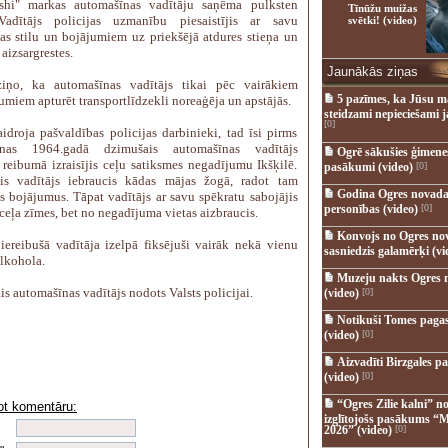
ishi" markas automašīnas vadītāju saņēma pulksten
Tīnūžu muižas
Vadītājs policijas uzmanību piesaistījis ar savu
svētki! (video)
as stilu un bojājumiem uz priekšējā atdures stieņa un
 aizsargrestes.
Jaunākās ziņas
ziņo, ka automašīnas vadītājs tikai pēc vairākiem
5 pazīmes, ka Jūsu m
umiem apturēt transportlīdzekli noreaģēja un apstājās.
steidzami nepieciešami 
[0]
idroja pašvaldības policijas darbinieki, tad īsi pirms
šanas 1964.gadā dzimušais automašīnas vadītājs
Ogrē sākušies ģimenes 
 reibumā izraisījis ceļu satiksmes negadījumu Ikšķilē.
pasākumi (video)
[0]
ais vadītājs iebraucis kādas mājas žogā, radot tam
Godina Ogres novada
s bojājumus. Tāpat vadītājs ar savu spēkratu sabojājis
personības (video)
[0]
ceļa zīmes, bet no negadījuma vietas aizbraucis.
Konvojs no Ogres no
i iereibušā vadītāja izelpā fiksējuši vairāk nekā vienu
sasniedzis galamērķi (vi
alkohola.
Muzeju nakts Ogres 
is automašīnas vadītājs nodots Valsts policijai.
(video)
[0]
Notikuši Tomes pagas
(video)
[0]
Aizvadīti Birzgales pa
(video)
[0]
“Ogres Zilie kalni” no
ot komentāru:
izglītojošs pasākums “M
i
2026” (video)
[0]