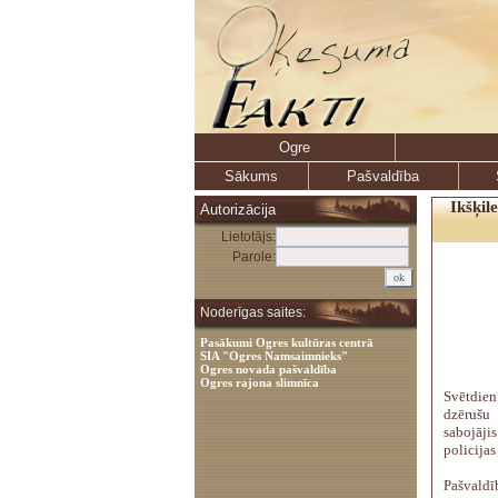
Ogre
Sākums
Pašvaldība
Ikšķil
Autorizācija
Lietotājs:
Parole:
Noderīgas saites:
Pasākumi Ogres kultūras centrā
SIA "Ogres Namsaimnieks"
Ogres novada pašvaldība
Ogres rajona slimnīca
Svētdien
dzērušu 
sabojāji
policijas
Pašvald