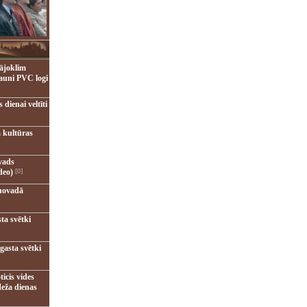
ājoklim
jauni PVC logi
dienai veltīti
 kultūras
vads
deo)
[0]
novadā
ta svētki
gasta svētki
ticis vides
eža dienas