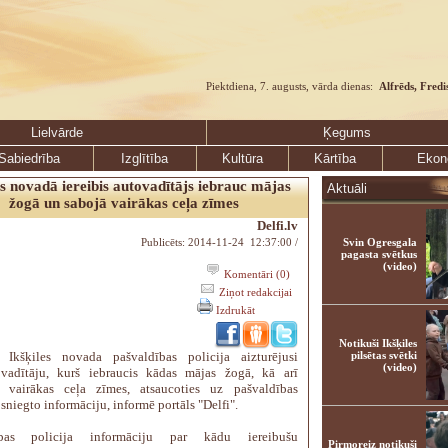
Piektdiena, 7. augusts, vārda dienas:
Alfrēds, Fredi
Lielvārde
Ķegums
Sabiedrība
Izglītība
Kultūra
Kārtība
Ekon
es novadā iereibis autovadītājs iebrauc mājas
Aktuāli
žogā un sabojā vairākas ceļa zīmes
Delfi.lv
Publicēts: 2014-11-24 12:37:00 /
Svin Ogresgala
pagasta svētkus
(video)
Komentāri (0)
Ziņot redakcijai
Izdrukāt
Notikuši Ikšķiles
 Ikšķiles novada pašvaldības policija aizturējusi
pilsētas svētki
(video)
vadītāju, kurš iebraucis kādas mājas žogā, kā arī
s vairākas ceļa zīmes, atsaucoties uz pašvaldības
 sniegto informāciju, informē portāls "Delfi".
ības policija informāciju par kādu iereibušu
Pirmoreiz notikuši