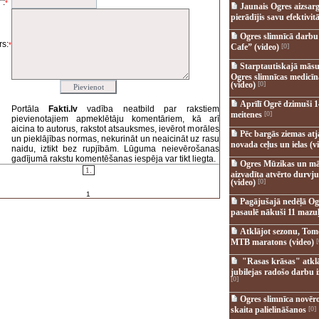
":
*
Jaunais Ogres aizsar
pierādījis savu efektivitā
Ogres slimnīcā darb
s:
*
Cafe” (video)
[0]
Starptautiskajā māsu
Ogres slimnīcas medicī
(video)
[0]
Aprīlī Ogrē dzimuši 1
Portāla
Fakti.lv
vadība neatbild par rakstiem
meitenes
[0]
pievienotajiem apmeklētāju komentāriem, kā arī
aicina to autorus, rakstot atsauksmes, ievērot morāles
Pēc bargās ziemas at
un pieklājības normas, nekurināt un neaicināt uz rasu
novada ceļus un ielas (v
naidu, iztikt bez rupjībām. Lūguma neievērošanas
gadījumā rakstu komentēšanas iespēja var tikt liegta.
Ogres Mūzikas un mā
1.
aizvadīta atvērto durvju
(video)
[0]
1
Pagājušajā nedēļā Og
pasaulē nākuši 11 mazuļ
Atklājot sezonu, Tomē
MTB maratons (video)
[
"Rasas krāsas" atkl
jubilejas radošo darbu i
[0]
Ogres slimnīca novēr
skaita palielināšanos
[0]