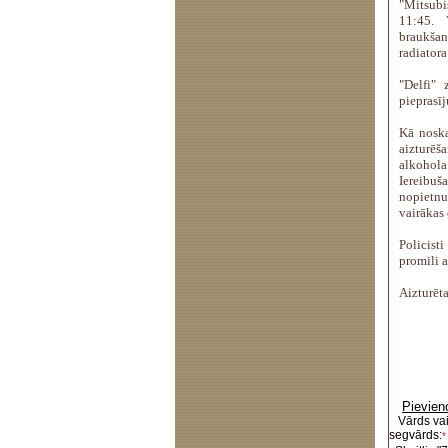
"Mitsub
11:45. 
braukšan
radiatora
"Delfi" 
pieprasīj
Kā noska
aizturē
alkohola
Iereibuš
nopietnu
vairākas 
Policist
promili 
Aizturēta
Pievien
Vārds va
segvārds:
*