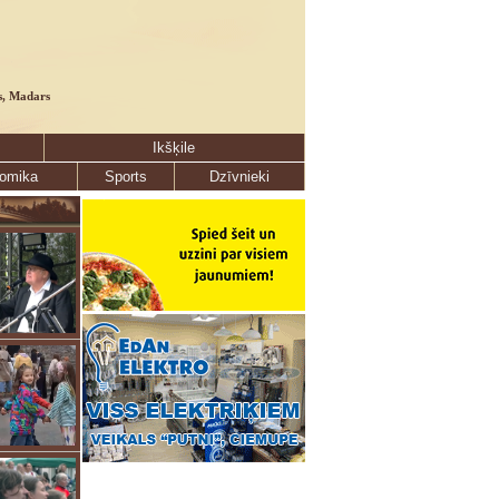
s, Madars
Ikšķile
omika
Sports
Dzīvnieki