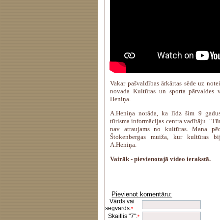
Vakar pašvaldības ārkārtas sēde uz not
novada Kultūras un sporta pārvaldes va
Heniņa.
A.Heniņa norāda, ka līdz šim 9 gadus
tūrisma informācijas centra vadītāju. "T
nav atraujams no kultūras. Mana pēd
Štokenbergas muiža, kur kultūras bi
A.Heniņa.
Vairāk - pievienotajā video ierakstā.
Pievienot komentāru:
Vārds vai
segvārds:
*
Skaitlis "7":
*