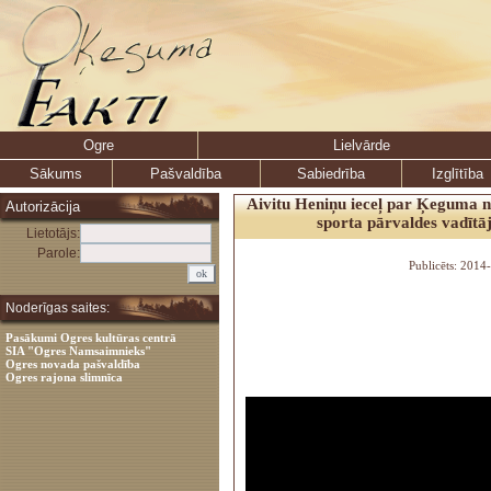
Ogre
Lielvārde
Sākums
Pašvaldība
Sabiedrība
Izglītība
Aivitu Heniņu ieceļ par Ķeguma 
Autorizācija
sporta pārvaldes vadītāj
Lietotājs:
Parole:
Publicēts: 201
Noderīgas saites:
Pasākumi Ogres kultūras centrā
SIA "Ogres Namsaimnieks"
Ogres novada pašvaldība
Ogres rajona slimnīca