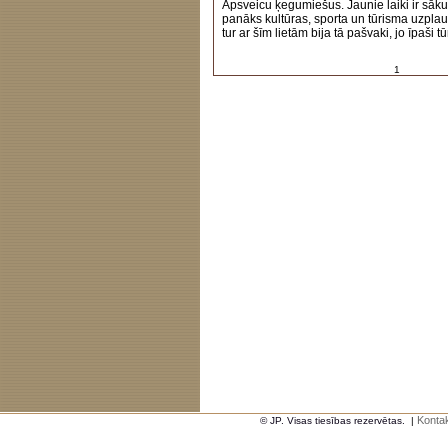
Apsveicu ķegumiešus. Jaunie laiki ir sākuš
panāks kultūras, sporta un tūrisma uzpl
tur ar šīm lietām bija tā pašvaki, jo īpaši 
1
Kontak
© JP. Visas tiesības rezervētas.
|