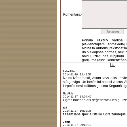
Komentārs:
*
Portāla
Fakti.lv
vadība 
pievienotajiem apmeklētāj
aicina to autorus, rakstot at
un pieklājības normas, nekur
naidu, iztikt bez rupjībām
gadījumā rakstu komentēšanas 
1.
Labvēlis
2014-11-30 22:41:59
Ne nu izēda nekā, visam savs laiks un viet
stūrgalvīga. Un tomēr, lai patiesi veicas, Aiv
turpmāk nest kultūras gaismu Ķegumā ilgs
Naciķis
2014-11-27 14:04:42
Ogres nacionālais deģenerāts Heniņu iz
njā
2014-11-27 10:02:35
tiešām labs specjālists ko Ogre zaudējusi
Jānis
2014-11-27 09:48:19