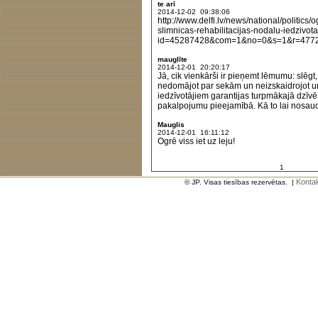
te arī
2014-12-02 09:38:06
http://www.delfi.lv/news/national/politics/
slimnicas-rehabilitacijas-nodalu-iedzivota
id=45287428&com=1&no=0&s=1&r=477
mauglīte
2014-12-01 20:20:17
Jā, cik vienkārši ir pieņemt lēmumu: slēgt, 
nedomājot par sekām un neizskaidrojot 
iedzīvotājiem garantijas turpmākajā dzīvē
pakalpojumu pieejamībā. Kā to lai nosauc?
Mauglis
2014-12-01 16:11:12
Ogrē viss iet uz leju!
1
Kontak
© JP. Visas tiesības rezervētas.
|