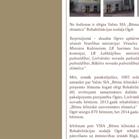
No šodienas ir slēgta Valsts SIA „Bērnu 
slimnīca” Rehabilitācijas nodaļa Ogrē.
Turpinājumā – daudzu Ogres apkārtn
vēstule Veselības ministrijai. Vēstule
Ministru Kabinetam, LR Saeimas Soc
komisijai, LR Labklājības minist
pašvaldībai, Lielvārdes novada pašva
pašvaldībai, Ikšķiles novada pašvaldība
slimnīca”.
Mēs, zemāk parakstījušies, 1005 iedz
satraukti par Valsts SIA „Bērnu klīniskā 
pieņemto lēmumu šogad slēgt Rehabilitā
dēļ ievērojami samazināsies dažāda v
pakalpojumu pieejamība Ogres, Lielvārd
novadu bērniem. 2013.gadā rehabilitāc
„Bērnu klīniskā universitātes slimnīca” 
Ogrē sniegts 870 bērniem, bet 2014.gada
bērniem.
Iebilstam pret VSIA „Bērnu klīniskā un
Rehabilitācijas nodaļā Ogrē rehabil
pārcelšanu uz ārstniecības iestādi Rīgā,