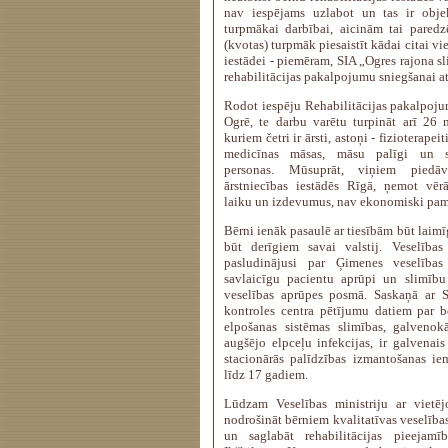
nav iespējams uzlabot un tas ir objek
turpmākai darbībai, aicinām tai paredz
(kvotas) turpmāk piesaistīt kādai citai vi
iestādei - piemēram, SIA „Ogres rajona sl
rehabilitācijas pakalpojumu sniegšanai at
Rodot iespēju Rehabilitācijas pakalpoju
Ogrē, te darbu varētu turpināt arī 26 
kuriem četri ir ārsti, astoņi - fizioterapei
medicīnas māsas, māsu palīgi un se
personas. Mūsuprāt, viņiem piedāv
ārstniecības iestādēs Rīgā, ņemot vē
laiku un izdevumus, nav ekonomiski pam
Bērni ienāk pasaulē ar tiesībām būt laimī
būt derīgiem savai valstij. Veselības
pasludinājusi par Ģimenes veselības
savlaicīgu pacientu aprūpi un slimību
veselības aprūpes posmā. Saskaņā ar S
kontroles centra pētījumu datiem par b
elpošanas sistēmas slimības, galvenokā
augšējo elpceļu infekcijas, ir galvenai
stacionārās palīdzības izmantošanas i
līdz 17 gadiem.
Lūdzam Veselības ministriju ar vietēj
nodrošināt bērniem kvalitatīvas veselīb
un saglabāt rehabilitācijas pieejamī