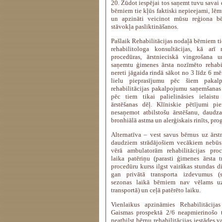
20. Zūdot iespējai tos saņemt tuvu savai
bērniem tie kļūs faktiski nepieejami, lē
un apzināti veicinot mūsu reģiona bē
stāvokļa pasliktināšanos.
Pašlaik Rehabilitācijas nodaļā bērniem ti
rehabilitologa konsultācijas, kā arī n
procedūras, ārstnieciskā vingrošana 
saņemtu ģimenes ārsta nozīmēto rehabil
nereti jāgaida rindā sākot no 3 līdz 6 mē
lielu pieprasījumu pēc šiem pakalp
rehabilitācijas pakalpojumu saņemšanas 
pēc tiem tikai palielināsies ielaist
ārstēšanas dēļ. Klīniskie pētījumi pie
nesaņemot atbilstošu ārstēšanu, daudza
bronhiālā astma un alerģiskais rinīts, prog
Alternatīva – vest savus bērnus uz ārstn
daudziem strādājošiem vecākiem nebūs
vērā ambulatorām rehabilitācijas pro
laika patēriņu (parasti ģimenes ārsta t
procedūru kurss ilgst vairākas stundas d
gan privātā transporta izdevumus (s
sezonas laikā bērniem nav vēlams uzt
transportā) un ceļā patērēto laiku.
Vienlaikus apzināmies Rehabilitācija
Gaismas prospektā 2/6 neapmierinošo t
neatbilst bērnu rehabilitācijas iestādes 