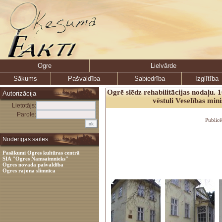
Ogre
Lielvārde
Sākums
Pašvaldība
Sabiedrība
Izglītība
Ogrē slēdz rehabilitācijas nodaļu. 
Autorizācija
vēstuli Veselības mini
Lietotājs:
Parole:
Public
Noderīgas saites:
Pasākumi Ogres kultūras centrā
SIA "Ogres Namsaimnieks"
Ogres novada pašvaldība
Ogres rajona slimnīca