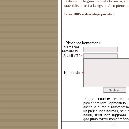
Ikšķiles un Ķeguma novadu bērniem, kur
stāvoklis ir tieši atkarīgs no Jūsu pieņe
Seko 1005 iedzīvotāju paraksti.
Pievienot komentāru:
Vārds vai
segvārds:
*
Skaitlis "7":
*
Komentārs:
*
Portāla
Fakti.lv
vadība 
pievienotajiem apmeklētāj
aicina to autorus, rakstot at
un pieklājības normas, nekur
naidu, iztikt bez rupjībām
gadījumā rakstu komentēšanas 
1.