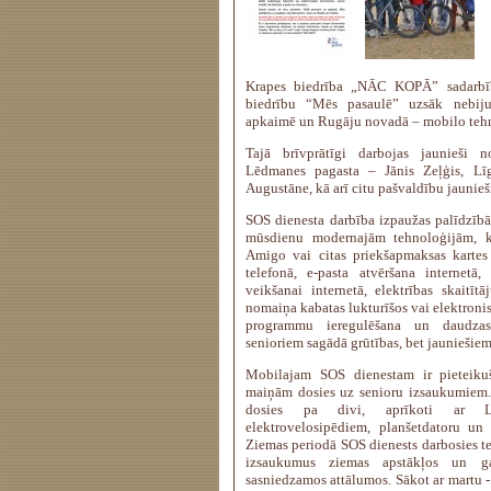
Krapes biedrība „NĀC KOPĀ” sadarbī
biedrību “Mēs pasaulē” uzsāk nebij
apkaimē un Rugāju novadā – mobilo tehn
Tajā brīvprātīgi darbojas jaunieši 
Lēdmanes pagasta – Jānis Zeļģis, L
Augustāne, kā arī citu pašvaldību jaunieš
SOS dienesta darbība izpaužas palīdzībā 
mūsdienu modernajām tehnoloģijām, k
Amigo vai citas priekšapmaksas kartes
telefonā, e-pasta atvēršana internetā
veikšanai internetā, elektrības skaitītā
nomaiņa kabatas lukturīšos vai elektroni
programmu ieregulēšana un daudzas 
senioriem sagādā grūtības, bet jauniešie
Mobilajam SOS dienestam ir pieteikuš
maiņām dosies uz senioru izsaukumiem.
dosies pa divi, aprīkoti ar La
elektrovelosipēdiem, planšetdatoru un 
Ziemas periodā SOS dienests darbosies te
izsaukumus ziemas apstākļos un ga
sasniedzamos attālumos. Sākot ar martu - 