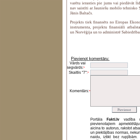
varētu ierasties pie jums vai piedāvāt l
nav saistīti ar Jauniešu mobilo tehnisko
Jānis Baltačs.
Projekts tiek finansēts no Eiropas Eko
instrumenta, projektu finansiāli atbalst
un Norvēģija un to administrē Sabiedrības
Pievienot komentāru:
Vārds vai
segvārds:
*
Skaitlis "7":
*
Komentārs:
*
Portāla
Fakti.lv
vadība 
pievienotajiem apmeklētāj
aicina to autorus, rakstot at
un pieklājības normas, nekur
naidu, iztikt bez rupjībām