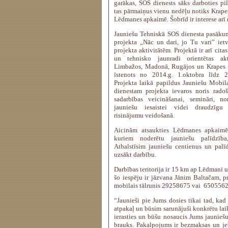
garākas, SOS dienests sāks darboties pil
tas pārmaiņus vienu nedēļu notiks Krape
Lēdmanes apkaimē. Šobrīd ir interese arī
Jauniešu Tehniskā SOS dienesta pasākum
projekta „Nāc un dari, jo Tu vari” ietv
projekta aktivitātēm. Projektā ir arī cit
un tehnisko jaunradi orientētas akt
Limbažos, Madonā, Rugājos un Krapes a
īstenots no 2014.g. 1.oktobra līdz 2
Projekta laikā papildus Jauniešu Mobi
dienestam projekta ievaros noris rado
sadarbības veicināšanai, semināri, n
jauniešu iesaistei videi draudzīgu 
risinājumu veidošanā.
Aicinām atsaukties Lēdmanes apkaimē 
kuriem noderētu jauniešu palīdzība
Atbalstīsim jauniešu centienus un pal
uzsākt darbību.
Darbības teritorija ir 15 km ap Lēdmani 
šo iespēju ir jāzvana Jānim Baltačam, p
mobilais tālrunis 29258675 vai 6505562
“Jaunieši pie Jums dosies tikai tad, kad
atpakaļ un būsim sarunājuši konkrētu lai
ierasties un būšu nosaucis Jums jauniešu
brauks. Pakalpojums ir bezmaksas un jebk