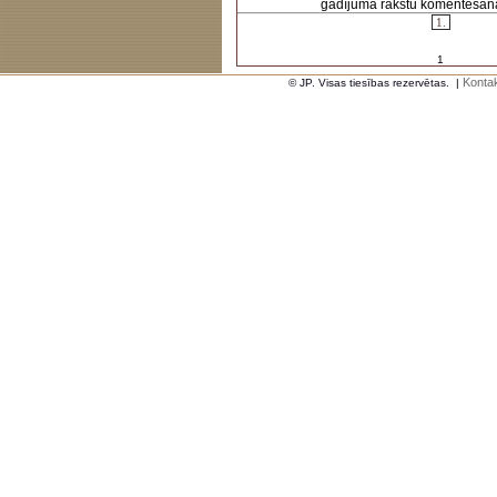
gadījumā rakstu komentēšanas 
1.
1
Kontak
© JP. Visas tiesības rezervētas.
|