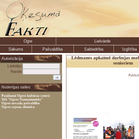
Ogre
Lielvārde
Sākums
Pašvaldība
Sabiedrība
Izglītība
Lēdmanes apkaimē darbojas mobi
Autorizācija
senioriem
Lietotājs:
Parole:
Public
Noderīgas saites:
Pasākumi Ogres kultūras centrā
SIA "Ogres Namsaimnieks"
Ogres novada pašvaldība
Ogres rajona slimnīca