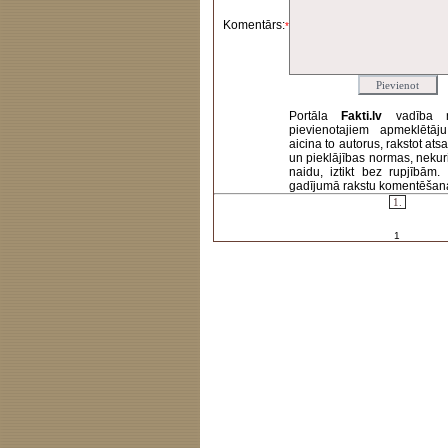
Komentārs:
*
Portāla
Fakti.lv
vadība 
pievienotajiem apmeklētāj
aicina to autorus, rakstot at
un pieklājības normas, nekur
naidu, iztikt bez rupjībām
gadījumā rakstu komentēšanas 
1.
1