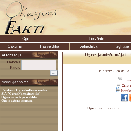
Ogre
Lielvārde
Sākums
Pašvaldība
Sabiedrība
Izglītība
Ogres jauniešu mājai - 3
Autorizācija
Lietotājs:
Parole:
Publicēts: 2026-03-03 
Komen
Noderīgas saites:
Ziņot 
Pasākumi Ogres kultūras centrā
Izdruk
SIA "Ogres Namsaimnieks"
Ogres novada pašvaldība
Ogres rajona slimnīca
Ogres jauniešu mājai - 3!