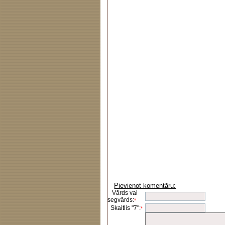
Pievienot komentāru:
Vārds vai
segvārds:
*
Skaitlis "7":
*