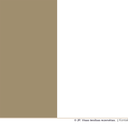
Kontak
© JP. Visas tiesības rezervētas.
|