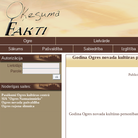
Ogre
Lielvārde
Sākums
Pašvaldība
Sabiedrība
Izglītība
Godina Ogres novada kultūras p
Autorizācija
Lietotājs:
Parole:
Public
Noderīgas saites:
Pasākumi Ogres kultūras centrā
SIA "Ogres Namsaimnieks"
Ogres novada pašvaldība
Ogres rajona slimnīca
Godina Ogres novada kultūras personības