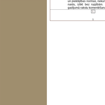
un pieklājības normas, nekur
naidu, iztikt bez rupjībām
gadījumā rakstu komentēšanas 
1.
1