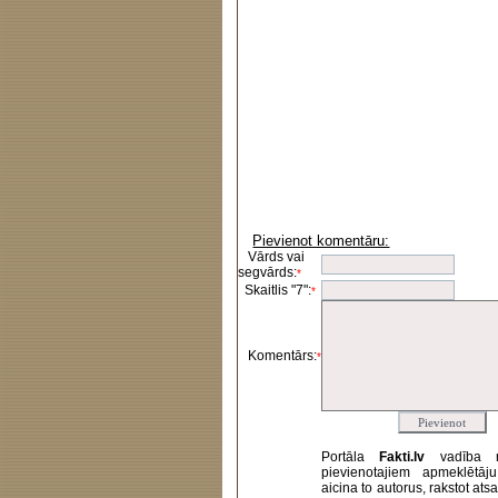
Pievienot komentāru:
Vārds vai
segvārds:
*
Skaitlis "7":
*
Komentārs:
*
Portāla
Fakti.lv
vadība 
pievienotajiem apmeklētāj
aicina to autorus, rakstot at