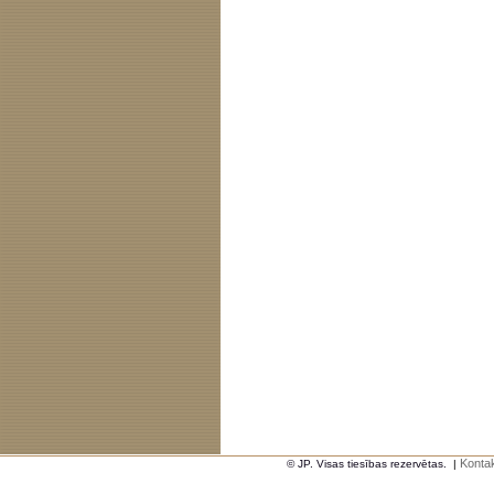
Kontak
© JP. Visas tiesības rezervētas.
|