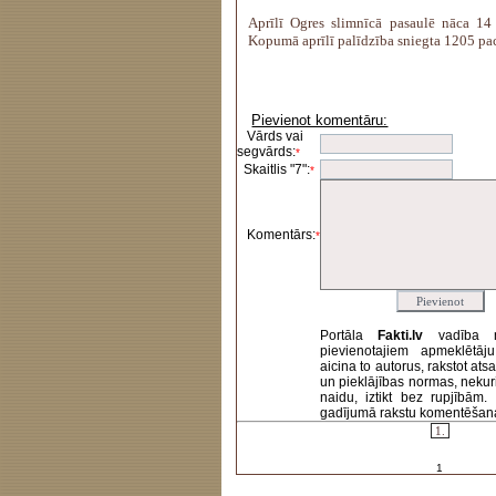
Aprīlī Ogres slimnīcā pasaulē nāca 14
Kopumā aprīlī palīdzība sniegta 1205 pa
Pievienot komentāru:
Vārds vai
segvārds:
*
Skaitlis "7":
*
Komentārs:
*
Portāla
Fakti.lv
vadība 
pievienotajiem apmeklētāj
aicina to autorus, rakstot at
un pieklājības normas, nekur
naidu, iztikt bez rupjībām
gadījumā rakstu komentēšanas 
1.
1