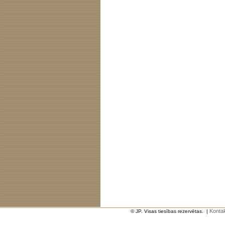
Kontak
© JP. Visas tiesības rezervētas.
|