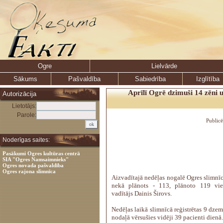
Ogre
Lielvārde
Sākums
Pašvaldība
Sabiedrība
Izglītība
Aprīlī Ogrē dzimuši 14 zēni 
Autorizācija
Lietotājs:
Parole:
Public
Noderīgas saites:
Pasākumi Ogres kultūras centrā
SIA "Ogres Namsaimnieks"
Ogres novada pašvaldība
Ogres rajona slimnīca
Aizvadītajā nedēļas nogalē Ogres slimnīc
nekā plānots - 113, plānoto 119 viet
vadītājs Dainis Širovs.
Nedēļas laikā slimnīcā reģistrētas 9 dze
nodaļā vērsušies vidēji 39 pacienti dienā.