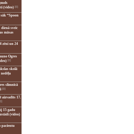
gmols
ti (video)
[0]
u sāk “Spoon
 dienā sveic
nas māsas
4 zēni un 24
jauno Ogres
ideo)
[0]
kslas skolā
 nedēļa
res slimnīcā
i
[0]
 aizvadīts 17.
0]
āj 15 gadu
zstādi (video)
o pacientu