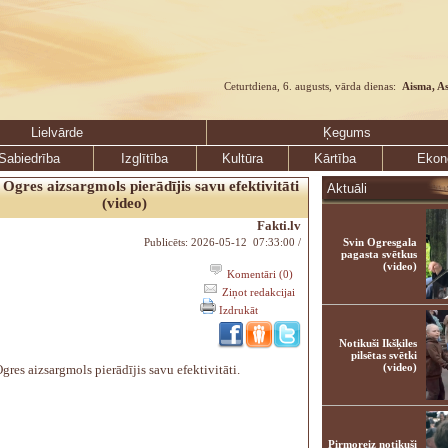
Ceturtdiena, 6. augusts, vārda dienas:
Aisma, A
Lielvārde
Ķegums
Sabiedrība
Izglītība
Kultūra
Kārtība
Ekon
 Ogres aizsargmols pierādījis savu efektivitāti
Aktuāli
(video)
Fakti.lv
Publicēts: 2026-05-12 07:33:00 /
Svin Ogresgala
pagasta svētkus
(video)
Komentāri (0)
Ziņot redakcijai
Izdrukāt
Notikuši Ikšķiles
pilsētas svētki
(video)
gres aizsargmols pierādījis savu efektivitāti.
Pirmoreiz notikuši