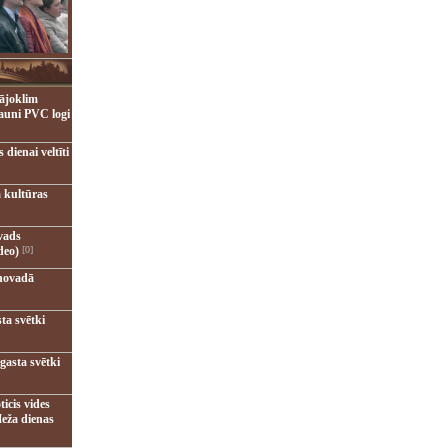
ājoklim
jauni PVC logi
dienai veltīti
 kultūras
vads
deo)
[0]
novadā
ta svētki
gasta svētki
ticis vides
eža dienas