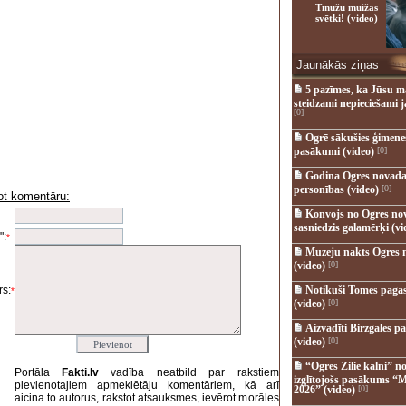
Tīnūžu muižas
svētki! (video)
Jaunākās ziņas
5 pazīmes, ka Jūsu m
steidzami nepieciešami 
[0]
Ogrē sākušies ģimenes 
pasākumi (video)
[0]
Godina Ogres novada
personības (video)
[0]
ot komentāru:
i
Konvojs no Ogres no
sasniedzis galamērķi (vi
":
*
Muzeju nakts Ogres 
(video)
[0]
s:
Notikuši Tomes pagas
*
(video)
[0]
Aizvadīti Birzgales pa
(video)
[0]
“Ogres Zilie kalni” no
Portāla
Fakti.lv
vadība neatbild par rakstiem
izglītojošs pasākums “M
pievienotajiem apmeklētāju komentāriem, kā arī
2026” (video)
[0]
aicina to autorus, rakstot atsauksmes, ievērot morāles