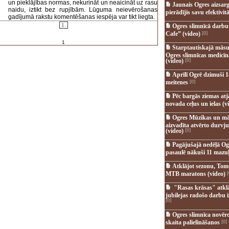
un pieklājības normas, nekurināt un neaicināt uz rasu
Jaunais Ogres aizsar
naidu, iztikt bez rupjībām. Lūguma neievērošanas
pierādījis savu efektivitā
gadījumā rakstu komentēšanas iespēja var tikt liegta.
1.
Ogres slimnīcā darb
Cafe” (video)
[0]
1
Starptautiskajā māsu
Ogres slimnīcas medicī
(video)
[0]
Aprīlī Ogrē dzimuši 1
meitenes
[0]
Pēc bargās ziemas at
novada ceļus un ielas (v
Ogres Mūzikas un mā
aizvadīta atvērto durvju
(video)
[0]
Pagājušajā nedēļā Og
pasaulē nākuši 11 mazuļ
Atklājot sezonu, Tomē
MTB maratons (video)
[
"Rasas krāsas" atkl
jubilejas radošo darbu i
[0]
Ogres slimnīca novēr
skaita palielināšanos
[0]