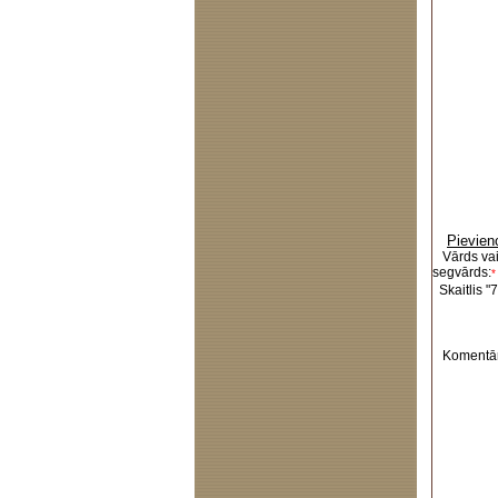
Pievien
Vārds va
segvārds:
*
Skaitlis "7
Komentār