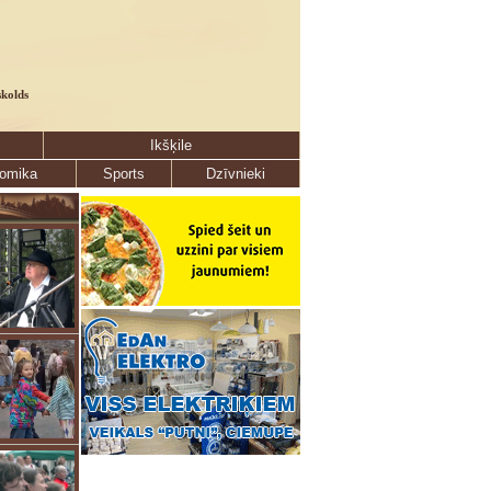
skolds
Ikšķile
omika
Sports
Dzīvnieki