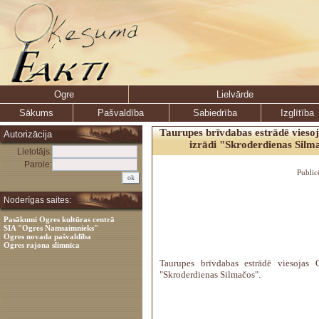
Ogre
Lielvārde
Sākums
Pašvaldība
Sabiedrība
Izglītība
Taurupes brīvdabas estrādē viesoj
Autorizācija
izrādi "Skroderdienas Silm
Lietotājs:
Parole:
Public
Noderīgas saites:
Pasākumi Ogres kultūras centrā
SIA "Ogres Namsaimnieks"
Ogres novada pašvaldība
Ogres rajona slimnīca
Taurupes brīvdabas estrādē viesojas O
"Skroderdienas Silmačos".