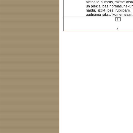
aicina to autorus, rakstot at
un pieklājības normas, nekur
naidu, iztikt bez rupjībām
gadījumā rakstu komentēšanas 
1.
1