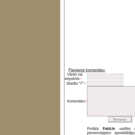
Pievienot komentāru:
Vārds vai
segvārds:
*
Skaitlis "7":
*
Komentārs:
*
Portāla
Fakti.lv
vadība 
pievienotajiem apmeklētāj