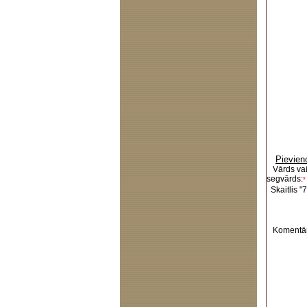
Pievien
Vārds va
segvārds:
*
Skaitlis "7
Komentār