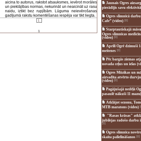
aicina to autorus, rakstot atsauksmes, ievērot morāles
Jaunais Ogres aizsar
un pieklājības normas, nekurināt un neaicināt uz rasu
pierādījis savu efektivitā
naidu, iztikt bez rupjībām. Lūguma neievērošanas
gadījumā rakstu komentēšanas iespēja var tikt liegta.
Ogres slimnīcā darb
1.
Cafe” (video)
[0]
Starptautiskajā māsu
1
Ogres slimnīcas medicī
(video)
[0]
Aprīlī Ogrē dzimuši 1
meitenes
[0]
Pēc bargās ziemas at
novada ceļus un ielas (v
Ogres Mūzikas un mā
aizvadīta atvērto durvju
(video)
[0]
Pagājušajā nedēļā Og
pasaulē nākuši 11 mazuļ
Atklājot sezonu, Tomē
MTB maratons (video)
[
"Rasas krāsas" atkl
jubilejas radošo darbu i
[0]
Ogres slimnīca novēr
skaita palielināšanos
[0]