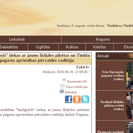
Sestdiena, 8. augusts, vārda dienas:
Vladislavs, Vladis
Lielvārde
Ķegums
Sabiedrība
Izglītība
Kultūra
Kārtība
Ekon
eži" tiekas ar jauno Ikšķiles pilsētas un Tīnūžu
Aktuāli
pagasta apvienības pārvaldes vadītāju
Fakti.lv
Publicēts: 2026-06-30 23:08:00 /
Svin Ogresgala
pagasta svētkus
(video)
Komentāri (0)
Ziņot redakcijai
Izdrukāt
Notikuši Ikšķiles
pilsētas svētki
(video)
iedrības "Saulgrieži" tiekas ar jauno Ikšķiles pilsētas
u pagasta apvienības pārvaldes vadītāju Induli Trapiņu.
Pirmoreiz notikuši