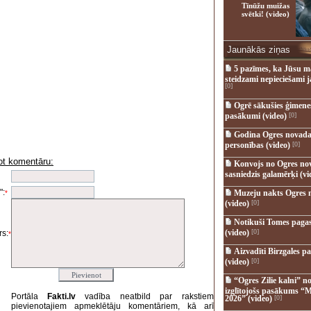
Tīnūžu muižas
svētki! (video)
Jaunākās ziņas
5 pazīmes, ka Jūsu m
steidzami nepieciešami 
[0]
Ogrē sākušies ģimenes 
pasākumi (video)
[0]
Godina Ogres novada
personības (video)
[0]
ot komentāru:
Konvojs no Ogres no
i
sasniedzis galamērķi (vi
":
Muzeju nakts Ogres 
*
(video)
[0]
Notikuši Tomes pagas
(video)
[0]
s:
*
Aizvadīti Birzgales pa
(video)
[0]
“Ogres Zilie kalni” no
izglītojošs pasākums “M
Portāla
Fakti.lv
vadība neatbild par rakstiem
2026” (video)
[0]
pievienotajiem apmeklētāju komentāriem, kā arī