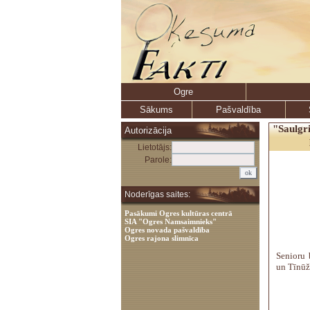
Ogre
Sākums
Pašvaldība
"Saulgri
Autorizācija
Lietotājs:
Parole:
Noderīgas saites:
Pasākumi Ogres kultūras centrā
SIA "Ogres Namsaimnieks"
Ogres novada pašvaldība
Ogres rajona slimnīca
Senioru b
un Tīnūž