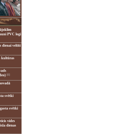
ājoklim
jauni PVC logi
dienai veltīti
 kultūras
vads
deo)
[0]
novadā
ta svētki
gasta svētki
ticis vides
eža dienas