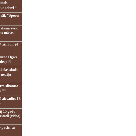
gmols
ti (video)
[0]
u sāk “Spoon
 dienā sveic
nas māsas
4 zēni un 24
jauno Ogres
ideo)
[0]
kslas skolā
 nedēļa
res slimnīcā
i
[0]
 aizvadīts 17.
0]
āj 15 gadu
zstādi (video)
o pacientu