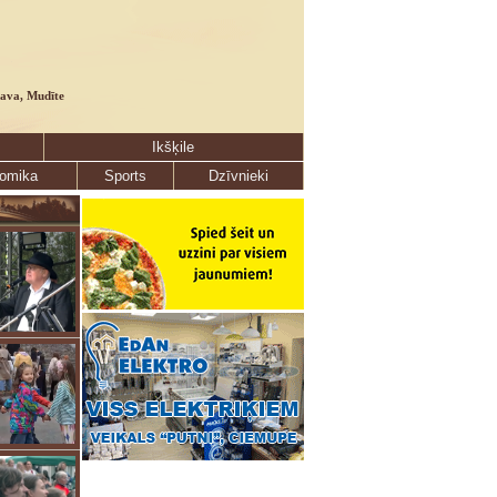
lava, Mudīte
Ikšķile
omika
Sports
Dzīvnieki