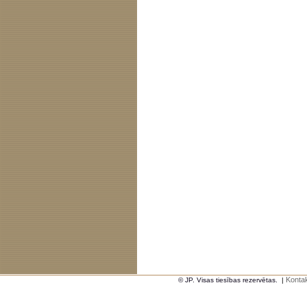
Kontak
© JP. Visas tiesības rezervētas.
|