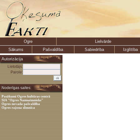
Ogre
Lielvārde
Sākums
Pašvaldība
Sabiedrība
Izglītība
Autorizācija
Lietotājs:
Parole:
Noderīgas saites:
Pasākumi Ogres kultūras centrā
SIA "Ogres Namsaimnieks"
Ogres novada pašvaldība
Ogres rajona slimnīca