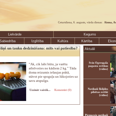
Ceturtdiena, 6. augusts, vārda dienas:
Aisma, A
Lielvārde
Ķegums
Sabiedrība
Izglītība
Kultūra
Kārtība
Ekon
oliņš un tauku dedzināšana: mīts vai patiesība?
Aktuāli
Svin Ogresgala
“Ak, cik labi būtu, ja varētu
pagasta svētkus
atbrīvoties no kādiem 2 kg.” Tāda
(video)
doma reizumis iešaujas prātā,
stāvot pie spoguļa un lūkojoties uz
savu atspulgu.
Notikuši Ikšķiles
Uzzināt vairāk...
Komentāri (0)
pilsētas svētki
(video)
Pirmoreiz notikuši