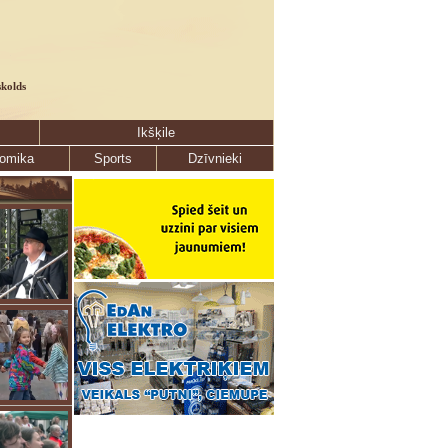
skolds
Ikšķile
omika
Sports
Dzīvnieki