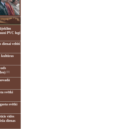
ājoklim
jauni PVC logi
dienai veltīti
 kultūras
vads
deo)
[0]
novadā
ta svētki
gasta svētki
ticis vides
eža dienas