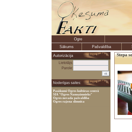
Ogre
Sākums
Pašvaldība
Stepa s
Autorizācija
Lietotājs:
Parole:
Noderīgas saites:
Pasākumi Ogres kultūras centrā
SIA "Ogres Namsaimnieks"
Ogres novada pašvaldība
Ogres rajona slimnīca