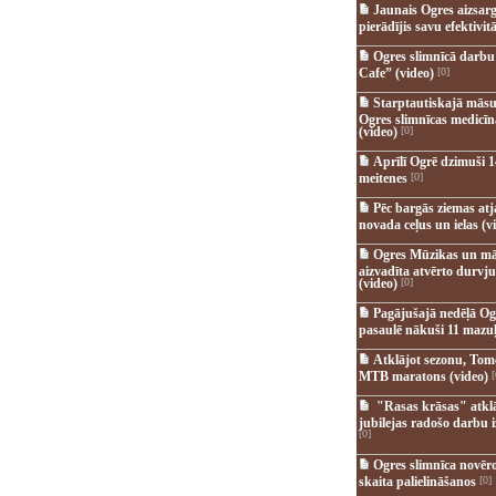
Jaunais Ogres aizsar
pierādījis savu efektivitā
Ogres slimnīcā darb
Cafe” (video)
[0]
Starptautiskajā māsu
Ogres slimnīcas medicī
(video)
[0]
Aprīlī Ogrē dzimuši 1
meitenes
[0]
Pēc bargās ziemas at
novada ceļus un ielas (v
Ogres Mūzikas un mā
aizvadīta atvērto durvju
(video)
[0]
Pagājušajā nedēļā Og
pasaulē nākuši 11 mazuļ
Atklājot sezonu, Tomē
MTB maratons (video)
[
"Rasas krāsas" atkl
jubilejas radošo darbu i
[0]
Ogres slimnīca novēr
skaita palielināšanos
[0]