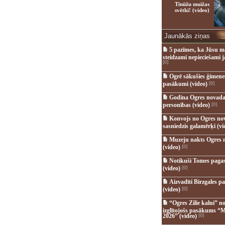
Tīnūžu muižas
svētki! (video)
Jaunākās ziņas
5 pazīmes, ka Jūsu m
steidzami nepieciešami 
[0]
Ogrē sākušies ģimenes 
pasākumi (video)
[0]
Godina Ogres novada
personības (video)
[0]
Konvojs no Ogres no
sasniedzis galamērķi (vi
Muzeju nakts Ogres 
(video)
[0]
Notikuši Tomes pagas
(video)
[0]
Aizvadīti Birzgales pa
(video)
[0]
“Ogres Zilie kalni” no
izglītojošs pasākums “M
2026” (video)
[0]