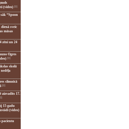
gmols
ti (video)
[0]
u sāk “Spoon
 dienā sveic
nas māsas
4 zēni un 24
jauno Ogres
ideo)
[0]
kslas skolā
 nedēļa
res slimnīcā
i
[0]
 aizvadīts 17.
0]
āj 15 gadu
zstādi (video)
o pacientu