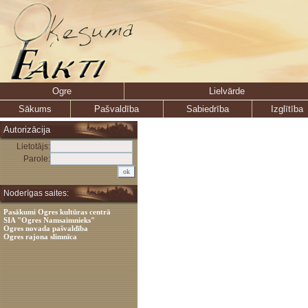
Ogre
Lielvārde
Sākums
Pašvaldība
Sabiedrība
Izglītība
Autorizācija
Lietotājs:
Parole:
Noderīgas saites:
Pasākumi Ogres kultūras centrā
SIA "Ogres Namsaimnieks"
Ogres novada pašvaldība
Ogres rajona slimnīca