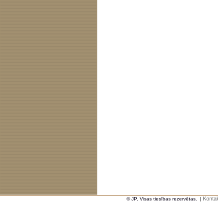
Kontak
© JP. Visas tiesības rezervētas.
|