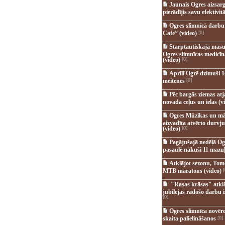
Jaunais Ogres aizsar
pierādījis savu efektivitā
Ogres slimnīcā darb
Cafe” (video)
[0]
Starptautiskajā māsu
Ogres slimnīcas medicī
(video)
[0]
Aprīlī Ogrē dzimuši 1
meitenes
[0]
Pēc bargās ziemas at
novada ceļus un ielas (v
Ogres Mūzikas un mā
aizvadīta atvērto durvju
(video)
[0]
Pagājušajā nedēļā Og
pasaulē nākuši 11 mazuļ
Atklājot sezonu, Tomē
MTB maratons (video)
[
"Rasas krāsas" atkl
jubilejas radošo darbu i
[0]
Ogres slimnīca novēr
skaita palielināšanos
[0]