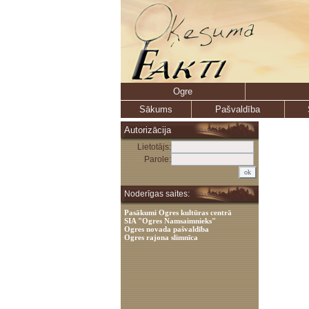
Ogre
Sākums
Pašvaldība
Autorizācija
Lietotājs:
Parole:
Noderīgas saites:
Pasākumi Ogres kultūras centrā
SIA "Ogres Namsaimnieks"
Ogres novada pašvaldība
Ogres rajona slimnīca