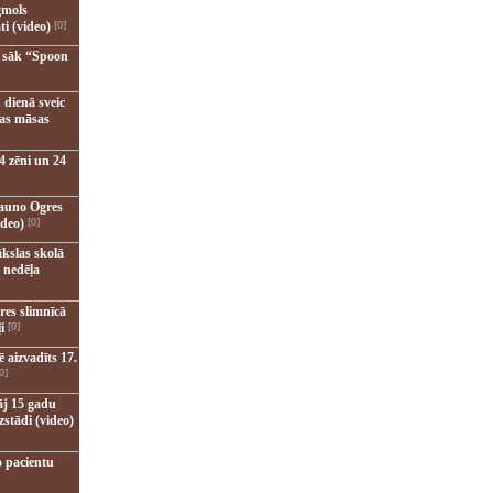
gmols
ti (video)
[0]
u sāk “Spoon
 dienā sveic
nas māsas
4 zēni un 24
jauno Ogres
ideo)
[0]
kslas skolā
 nedēļa
res slimnīcā
i
[0]
 aizvadīts 17.
0]
āj 15 gadu
zstādi (video)
o pacientu