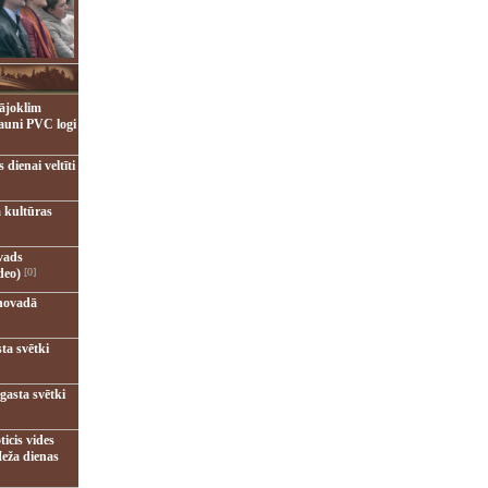
ājoklim
jauni PVC logi
dienai veltīti
 kultūras
vads
deo)
[0]
novadā
ta svētki
gasta svētki
ticis vides
eža dienas