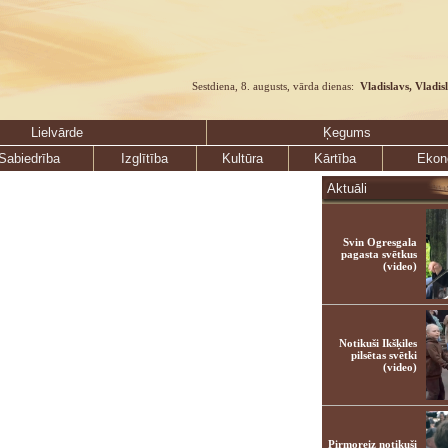
Sestdiena, 8. augusts, vārda dienas:
Vladislavs, Vladis
Lielvārde
Ķegums
Sabiedrība
Izglītība
Kultūra
Kārtība
Ekon
Aktuāli
Svin Ogresgala
pagasta svētkus
(video)
Notikuši Ikšķiles
pilsētas svētki
(video)
Pirmoreiz notikuši