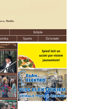
lava, Mudīte
Ikšķile
omika
Sports
Dzīvnieki