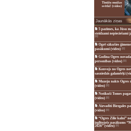
Tīnūžu muižas
svētki! (video)
Jaunākās ziņas
5 pazīmes, ka Jūsu m
steidzami nepieciešami 
[0]
Ogrē sākušies ģimenes 
pasākumi (video)
[0]
Godina Ogres novada
personības (video)
[0]
Konvojs no Ogres no
sasniedzis galamērķi (vi
Muzeju nakts Ogres 
(video)
[0]
Notikuši Tomes pagas
(video)
[0]
Aizvadīti Birzgales pa
(video)
[0]
“Ogres Zilie kalni” no
izglītojošs pasākums “M
2026” (video)
[0]