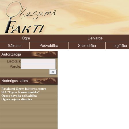
Ogre
Lielvārde
Sākums
Pašvaldība
Sabiedrība
Izglītība
Autorizācija
Lietotājs:
Parole:
Noderīgas saites:
Pasākumi Ogres kultūras centrā
SIA "Ogres Namsaimnieks"
Ogres novada pašvaldība
Ogres rajona slimnīca