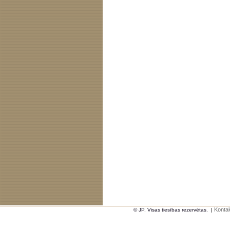
Kontak
© JP. Visas tiesības rezervētas.
|