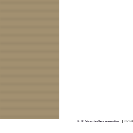
Kontak
© JP. Visas tiesības rezervētas.
|