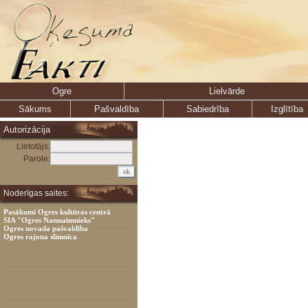
Ogre
Lielvārde
Sākums
Pašvaldība
Sabiedrība
Izglītība
Autorizācija
Lietotājs:
Parole:
Noderīgas saites:
Pasākumi Ogres kultūras centrā
SIA "Ogres Namsaimnieks"
Ogres novada pašvaldība
Ogres rajona slimnīca