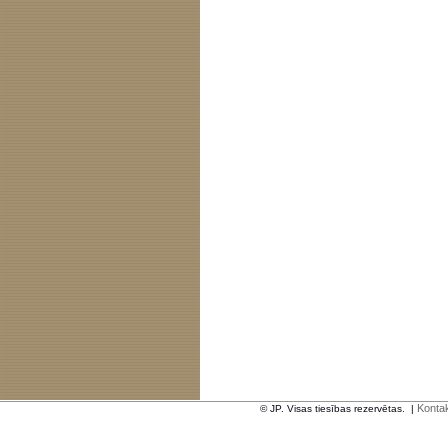
Kontak
© JP. Visas tiesības rezervētas.
|