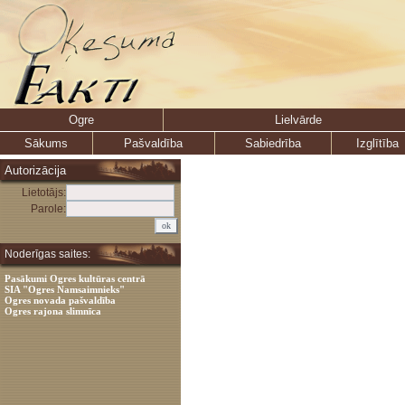
Ogre
Lielvārde
Sākums
Pašvaldība
Sabiedrība
Izglītība
Autorizācija
Lietotājs:
Parole:
Noderīgas saites:
Pasākumi Ogres kultūras centrā
SIA "Ogres Namsaimnieks"
Ogres novada pašvaldība
Ogres rajona slimnīca