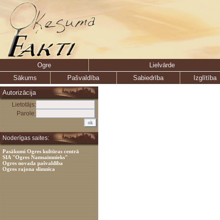
Ogre
Lielvārde
Sākums
Pašvaldība
Sabiedrība
Izglītība
Autorizācija
Lietotājs:
Parole:
Noderīgas saites:
Pasākumi Ogres kultūras centrā
SIA "Ogres Namsaimnieks"
Ogres novada pašvaldība
Ogres rajona slimnīca