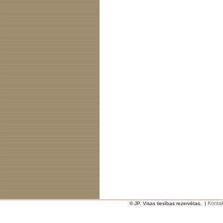
Kontak
© JP. Visas tiesības rezervētas.
|