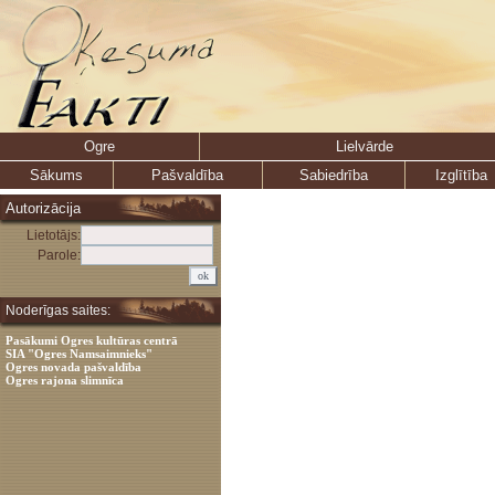
Ogre
Lielvārde
Sākums
Pašvaldība
Sabiedrība
Izglītība
Autorizācija
Lietotājs:
Parole:
Noderīgas saites:
Pasākumi Ogres kultūras centrā
SIA "Ogres Namsaimnieks"
Ogres novada pašvaldība
Ogres rajona slimnīca