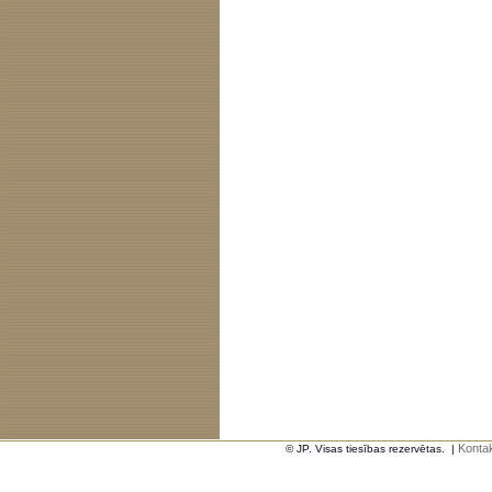
Kontak
© JP. Visas tiesības rezervētas.
|