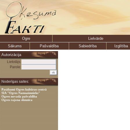
Ogre
Lielvārde
Sākums
Pašvaldība
Sabiedrība
Izglītība
Autorizācija
Lietotājs:
Parole:
Noderīgas saites:
Pasākumi Ogres kultūras centrā
SIA "Ogres Namsaimnieks"
Ogres novada pašvaldība
Ogres rajona slimnīca