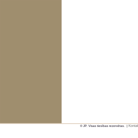
Kontak
© JP. Visas tiesības rezervētas.
|