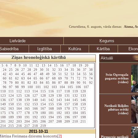
Ceturtdiena, 6. augusts, vārda dienas:
Aisma, A
Lielvārde
Ķegums
Sabiedrība
Izglītība
Kultūra
Kārtība
Ekon
Ziņas hronoloģiskā kārtībā
Aktuāli
5
6
7
8
9
10
11
12
13
14
15
16
17
18
19
20
3
24
25
26
27
28
29
30
31
32
33
34
35
36
37
38
1
42
43
44
45
46
47
48
49
50
51
52
53
54
55
56
Svin Ogresgala
9
60
61
62
63
64
65
66
67
68
69
70
71
72
73
74
pagasta svētkus
(video)
7
78
79
80
81
82
83
84
85
86
87
88
89
90
91
92
5
96
97
98
99
100
101
102
103
104
105
106
107
110
111
112
113
114
115
116
117
118
119
120
123
124
125
126
127
128
129
130
131
132
133
136
137
138
139
140
141
142
143
144
145
146
149
150
151
152
153
154
155
156
157
158
159
Notikuši Ikšķiles
162
163
164
165
166
167
168
169
170
171
172
pilsētas svētki
175
176
177
178
179
180
181
182
183
184
185
(video)
188
189
190
191
192
193
194
195
196
197
198
201
202
203
204
205
206
207
208
209
210
211
214
215
216
217
218
219
2011-10-11
ārtiņa Freimaņa dziesmu koncerts
[2]
Pirmoreiz notikuši