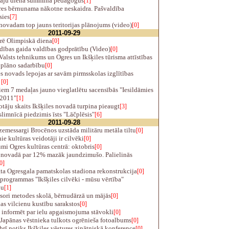
āju dienā summina pedagogus
[1]
es bērnunama nākotne neskaidra. Pašvaldība
sies
[7]
ovadam top jauns teritorijas plānojums (video)
[0]
2011-09-29
rē Olimpiskā diena
[0]
dības gaida valdības godprātību (Video)
[0]
alsts tehnikums un Ogres un Ikšķiles tūrisma attīstības
 plāno sadarbību
[0]
s novads lepojas ar savām pirmsskolas izglītības
m
[0]
em 7 medaļas jauno vieglatlētu sacensībās "Iesildāmies
 2011"
[1]
tāju skaits Ikšķiles novadā turpina pieaugt
[3]
limnīcā piedzimis īsts "Lāčplēsis"
[6]
2011-09-28
emessargi Brocēnos uzstāda militāru metāla tiltu
[0]
e kultūras veidotāji ir cilvēki
[0]
i Ogres kultūras centrā: oktobris
[0]
novadā par 12% mazāk jaundzimušo. Palielinās
0]
ta Ogresgala pamatskolas stadiona rekonstrukcija
[0]
rogrammas "Ikšķiles cilvēki - mūsu vērtība"
ju
[1]
ori metodes skolā, bērnudārzā un mājās
[0]
s vilcienu kustību sarakstos
[0]
 informēt par ielu apgaismojuma stāvokli
[0]
Japānas vēstnieka tulkots ogrēnieša fotoalbums
[0]
rī notiks Ikšķiles vēstures zinātniskā konference
[0]