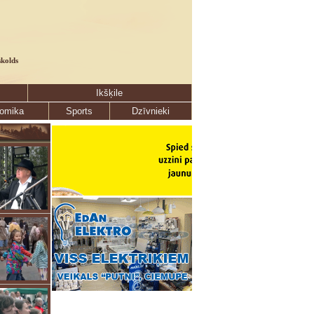
skolds
Ikšķile
omika
Sports
Dzīvnieki