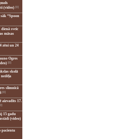
gmols
ti (video)
[0]
u sāk “Spoon
 dienā sveic
nas māsas
4 zēni un 24
jauno Ogres
ideo)
[0]
kslas skolā
 nedēļa
res slimnīcā
i
[0]
 aizvadīts 17.
0]
āj 15 gadu
zstādi (video)
o pacientu