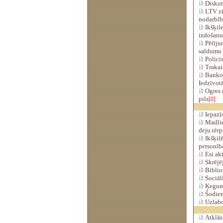
Diskut
LTV ziņ
nodarbīb
Ikšķile
izdošanu
Pētījum
saldumu
Policis
Trakais
Bankom
Iedzīvotā
Ogres n
pils
[0]
Iepazīs
Madlie
deju tērp
Ikšķilē
personī
Esi akt
Skrējēj
Bibliot
Sociāli
Ķeguma
Šodien
Uzlabo
Atklās 