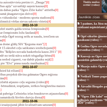
a autostāvvieta pretim t/c „Dauga”
Tīnūžu muižas
[0]
svētki! (video)
bas apļu" uzvarētāji saņem kausus
[0]
s dabas parka "Ogres Zilie kalni" attīstība
[0]
amā jāsagatavojas dzīvei
[0]
Jaunākās ziņas
s vidusskolai - moderns sporta stadions
[0]
limnīcā vēršas sievas sakosts vīrietis
[4]
5 pazīmes, ka Jūsu m
2011-10-10
steidzami nepieciešami 
brī startēs galda tenisa čempionāts
[0]
[0]
ar čempionāts ložu šaušanā
[0]
vokļa Ogrē nozog seifu ar naudu, ieročiem un
Ogrē sākušies ģimenes 
pasākumi (video)
[0]
ām
[0]
 dome glābj SIA “Ķeguma stars”
[2]
Godina Ogres novada
ē 15.oktobrī ceļu satiksmes ierobežojumi
[0]
personības (video)
[0]
īts "Ikšķiles novada basketbola kauss 2011"
[0]
dē no trešā stāva nokrīt trīsgadīgs bērns
[0]
Konvojs no Ogres no
a nedod cigareti, var dabūt pļauku sejā
[2]
sasniedzis galamērķi (vi
 pie "Elvi" prasa naudu marihuānai
[5]
Muzeju nakts Ogres 
2011-10-07
(video)
[0]
zied kā eiliani
[1]
ības projektā dāvina grāmatas Ogres reģiona
Notikuši Tomes pagas
kām
[0]
(video)
[0]
ilsētā atjauno ceļu segumu (video)
[0]
bērnudārzā, iespējams, ierīkos bezgluteīna maizes
Aizvadīti Birzgales pa
1]
(video)
[0]
 pabeiga Celtnieku ielas brauktuves atjaunošana
[0]
“Ogres Zilie kalni” no
pamatskolā Atvērto durvju diena
[0]
izglītojošs pasākums “M
2011-10-06
2026” (video)
[0]
 iesaiņojumā jābūt kvalitatīvam saturam
[0]