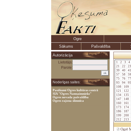
Ogre
Sākums
Pašvaldība
Autorizācija
Lietotājs:
1
2
3
4
21
22
2
Parole:
39
40
4
57
58
5
75
76
7
Noderīgas saites:
93
94
9
108
109
Pasākumi Ogres kultūras centrā
121
122
SIA "Ogres Namsaimnieks"
134
135
Ogres novada pašvaldība
147
148
Ogres rajona slimnīca
160
161
173
174
186
187
199
200
212
213
Ogrē M