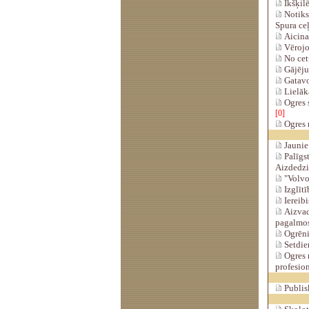
Ikšķilē
Notiks 
Spura ce
Aicina 
Vērojot
No cetu
Gājēju 
Gatavoj
Lielāka
Ogres 
[0]
Ogres m
Jaunie 
Palīgs
Aizdedzi
"Volvo"
Izglītī
Iereibi
Aizvadī
pagalmos
Ogrēnie
Setdien
Ogres m
profesio
Publisk