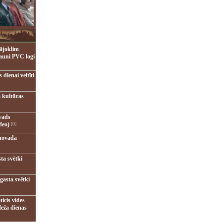
ājoklim
jauni PVC logi
dienai veltīti
 kultūras
vads
deo)
[0]
novadā
ta svētki
gasta svētki
ticis vides
eža dienas