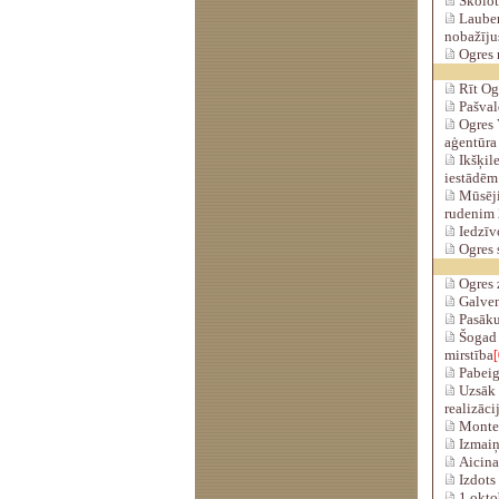
Skolot
Lauber
nobažīju
Ogres n
Rīt Og
Pašval
Ogres V
aģentūra
Ikšķile
iestādē
Mūsēji
rudenim
Iedzīvo
Ogres s
Ogres z
Galveni
Pasākum
Šogad 
mirstība
[
Pabeig
Uzsāk p
realizāci
Montes
Izmaiņa
Aicina
Izdots 
1.oktob