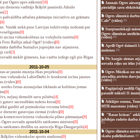
ē par Ogres upes nākotni
[10]
Jaunais Ogres aizsar
u dienesta vadītājs Ikšķilē pasniedz Aikido
pierādījis savu efektivitā
as
[2]
Ogres slimnīcā darb
s pašvaldība atbalsta pārmaiņu iniciatīvu un grāmatu
Cafe” (video)
[0]
[0]
s: Vairāk nekā puse Latvijas iedzīvotāju nedomā par
Starptautiskajā māsu
 veselīgumu
[0]
Ogres slimnīcas medicī
ti aicina vidusskolēnus uz volejbola turnīru
[0]
(video)
[0]
 Foto Rallijs atkal Ogrē! (video)
[0]
Aprīlī Ogrē dzimuši 1
āta darbība Suntažos joprojām nav atjaunota.
meitenes
[0]
ji cieš
[3]
ovadā meklē ģimenes, kas varētu iedegt egli pie Rīgas
Pēc bargās ziemas at
novada ceļus un ielas (v
2011-10-05
tas ar jaunās muzeja ēkas projektu
[0]
Ogres Mūzikas un mā
nas vidusskola LabieDarbi.lv konkursā izcīna jaunus
aizvadīta atvērto durvju
(video)
[0]
us (video)
[0]
 notiks četras aizraujošas tikšanās ar kultūras jomas
Pagājušajā nedēļā Og
bām
[0]
pasaulē nākuši 11 mazuļ
īvs, neļauj demolēt savu pilsētu
[4]
i gatavi sacensībām rudens krosā
Atklājot sezonu, Tomē
[0]
MTB maratons (video)
[
ēkā gaidīti arī pirmsskolas vecuma bērni
[0]
e dienesti gatavojas ziemai (video)
[0]
"Rasas krāsas" atkl
 komercnovirziena vidusskola plāno pārmaiņas
[9]
jubilejas radošo darbu i
 Ogres novadu apmeklēs satiksmes ministrs
[0]
[0]
s satiksmes drošību uz autoceļa Rīga-Daugavpils
[4]
Ogres slimnīca novēr
2011-10-04
skaita palielināšanos
[0]
Ikšķiles vidusskolas sporta stadionu
[0]