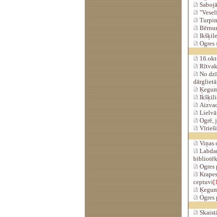
Sabojāt
"Veselī
Turpinā
Bērnun
Ikšķile
Ogres s
16.okto
Rītvak
No dzī
dārgliet
Ķeguma
Ikšķili
Aizvad
Lielvār
Ogrē, j
Vīrieši
Viņas d
Labdar
bibliotē
Ogres p
Krapes 
ceptuvi
[
Ķegumā
Ogres 
Skaistā