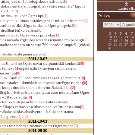
 atļauj dedzināt bioloģiskos atkritumus
[0]
dokumentālajai fotogrāfijai veltīts seminārs “Egona
Lasiet vēl..
ļš. 2011"
[0]
Arhīvs
uz diskusiju par Ogres upi
[1]
 novada kultūras iestādes, prieks mijas ar skumjām
[4]
rtdienas tiks slēgta satiksme Upes prospektā
[0]
drošībai ierīko barjeras
[0]
3
4
5
6
7
as nojaukt Ogres vecās pirts ēku
[12]
10
11
12
13
14
jās novada izglītības iestādēs remontdarbi pabeigti
[0]
17
18
19
20
21
24
25
26
27
28
stadionā vingro un sporto 700 topošo olimpiešu (video)
31
ākslas skolā jauna izstāde
[0]
2011-10-03
mežinieki no Ogres uzvar starptautiskā konkursā
[0]
trādnieki Meņģelē uzbrūk saviem saimniekiem.
na pirtiņu
[0]
 un "Audi 80" sadursmē cieš trīsgadīga meitenīte
[0]
bas iestādes: likumdošana ir pārāk sarežģīta (video)
[0]
s kungs dusmās sper pa durvīm. Salauž kāju
[2]
tajās brīvdienās par neatļautu auto novietošanu Ogres
 – 18 soda kvītis
[0]
tes izklaidējas ar krietnu alkohola devu
[0]
 Zilajos kalnos veselības dienai veltīti pasākumi
[0]
ākslas skolas absolvente – Itālijā pazīstama
nāla gleznotāja
[0]
2011-10-01
otas fotoradaru atrašanās vietas Ogres rajonā
[3]
2011-09-30