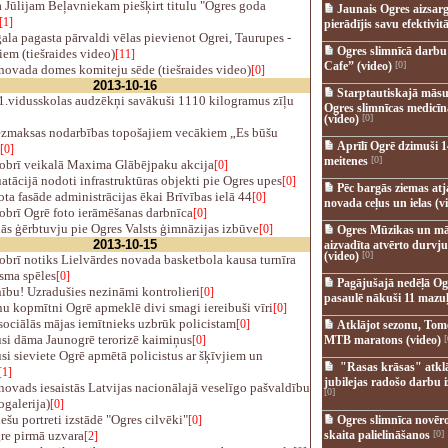
 Jūlijam Beļavniekam piešķirt titulu "Ogres goda
Jaunais Ogres aizsar
[1]
pierādījis savu efektivitā
la pagasta pārvaldi vēlas pievienot Ogrei, Taurupes -
Ogres slimnīcā darb
em (tiešraides video)
[11]
Cafe” (video)
[0]
novada domes komiteju sēde (tiešraides video)
[0]
2013-10-16
Starptautiskajā māsu
1.vidusskolas audzēkņi savākuši 1110 kilogramus zīļu
Ogres slimnīcas medicī
(video)
[0]
ezmaksas nodarbības topošajiem vecākiem „Es būšu
Aprīlī Ogrē dzimuši 1
[0]
meitenes
[0]
obrī veikalā Maxima Glābējpaku akcija
[0]
tācijā nodoti infrastruktūras objekti pie Ogres upes
[0]
Pēc bargās ziemas at
ta fasāde administrācijas ēkai Brīvības ielā 44
[0]
novada ceļus un ielas (v
obrī Ogrē foto ierāmēšanas darbnīca
[0]
s ģērbtuvju pie Ogres Valsts ģimnāzijas izbūve
[0]
Ogres Mūzikas un mā
2013-10-15
aizvadīta atvērto durvju
(video)
[0]
brī notiks Lielvārdes novada basketbola kausa turnīra
sma spēles
[0]
Pagājušajā nedēļā Og
bu! Uzradušies nezināmi kontrolieri
[0]
pasaulē nākuši 11 mazuļ
u kopmītni Ogrē apmeklē divi smagi iereibuši vīri
[0]
ociālās mājas iemītnieks uzbrūk policistam
[0]
Atklājot sezonu, Tomē
si dāma Jaunogrē terorizē kaimiņus
[0]
MTB maratons (video)
[
si sieviete Ogrē apmētā policistus ar šķīvjiem un
"Rasas krāsas" atkl
[1]
jubilejas radošo darbu i
ovads iesaistās Latvijas nacionālajā veselīgo pašvaldību
[0]
ogalerija)
[0]
šu portreti izstādē "Ogres cilvēki"
[0]
Ogres slimnīca novēr
e pirmā uzvara
skaita palielināšanos
[0]
[2]