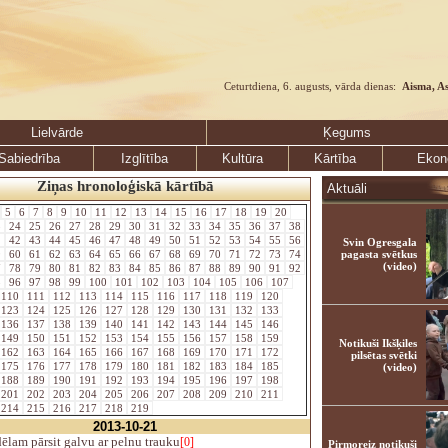
Ceturtdiena, 6. augusts, vārda dienas:
Aisma, A
Lielvārde
Ķegums
Sabiedrība
Izglītība
Kultūra
Kārtība
Ekon
Ziņas hronoloģiskā kārtībā
Aktuāli
5
6
7
8
9
10
11
12
13
14
15
16
17
18
19
20
3
24
25
26
27
28
29
30
31
32
33
34
35
36
37
38
1
42
43
44
45
46
47
48
49
50
51
52
53
54
55
56
Svin Ogresgala
9
60
61
62
63
64
65
66
67
68
69
70
71
72
73
74
pagasta svētkus
(video)
7
78
79
80
81
82
83
84
85
86
87
88
89
90
91
92
5
96
97
98
99
100
101
102
103
104
105
106
107
110
111
112
113
114
115
116
117
118
119
120
123
124
125
126
127
128
129
130
131
132
133
136
137
138
139
140
141
142
143
144
145
146
149
150
151
152
153
154
155
156
157
158
159
Notikuši Ikšķiles
162
163
164
165
166
167
168
169
170
171
172
pilsētas svētki
175
176
177
178
179
180
181
182
183
184
185
(video)
188
189
190
191
192
193
194
195
196
197
198
201
202
203
204
205
206
207
208
209
210
211
214
215
216
217
218
219
2013-10-21
lam pārsit galvu ar pelnu trauku
[0]
Pirmoreiz notikuši