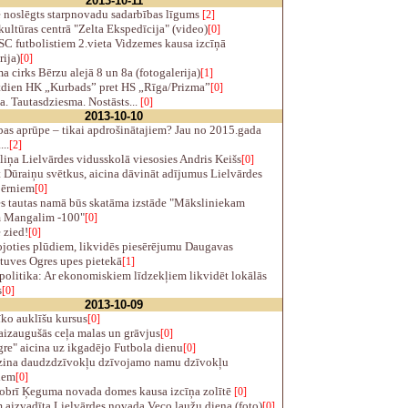
2013-10-11
ē noslēgts starpnovadu sadarbības līgums
[2]
ultūras centrā "Zelta Ekspedīcija" (video)
[0]
C futbolistiem 2.vieta Vidzemes kausa izcīņā
rija)
[0]
 cirks Bērzu alejā 8 un 8a (fotogalerija)
[1]
tdien HK „Kurbads” pret HS „Rīga/Prizma”
[0]
. Tautasdziesma. Nostāsts...
[0]
2013-10-10
as aprūpe – tikai apdrošinātajiem? Jau no 2015.gada
..
[2]
iņa Lielvārdes vidusskolā viesosies Andris Keišs
[0]
Dūraiņu svētkus, aicina dāvināt adījumus Lielvārdes
bērniem
[0]
es tautas namā būs skatāma izstāde "Māksliniekam
 Mangalim -100"
[0]
 zied!
[0]
joties plūdiem, likvidēs piesērējumu Daugavas
tuves Ogres upes pietekā
[1]
politika: Ar ekonomiskiem līdzekļiem likvidēt lokālās
s
[0]
2013-10-09
ko auklīšu kursus
[0]
 aizaugušās ceļa malas un grāvjus
[0]
re" aicina uz ikgadējo Futbola dienu
[0]
zina daudzdzīvokļu dzīvojamo namu dzīvokļu
iem
[0]
obrī Ķeguma novada domes kausa izcīņa zolītē
[0]
aizvadīta Lielvārdes novada Veco ļaužu diena (foto)
[0]