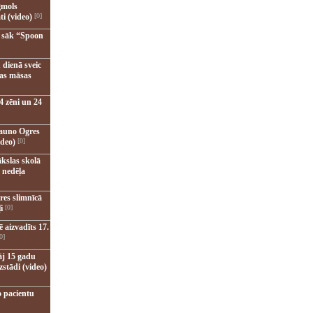
gmols
ti (video)
[0]
u sāk “Spoon
 dienā sveic
nas māsas
4 zēni un 24
jauno Ogres
ideo)
[0]
kslas skolā
 nedēļa
res slimnīcā
i
[0]
 aizvadīts 17.
0]
āj 15 gadu
zstādi (video)
o pacientu