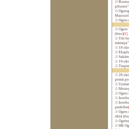
Rosina
pilsonis"
Ogresga
Mazozoli
Ogres 
Ogres 
(foto)
[1]
Trīs b
māmiņa”
19.okt
Eksplua
Sakārto
19.okt
Turpinā
26.okto
pirmā po
Uzmanī
Meiteņ
Ogres s
Iereibu
Iereibu
pudelēm
Ogres n
tīklā (fot
Ogrēnie
HK Ogr