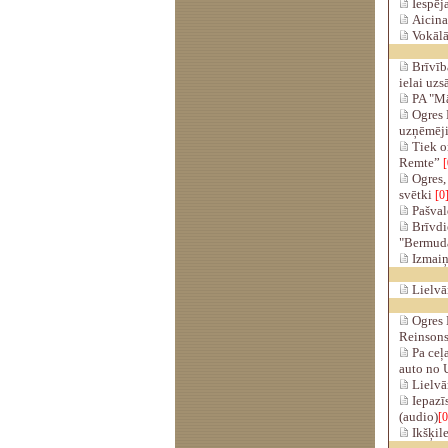
Iespēj
Aicina
Vokālā
Brīvība
ielai uzs
PA "Māl
Ogres 
uzņēmēj
Tiek or
Remte”
[
Ogres,
svētki
[0
Pašval
Brīvdie
"Bermud
Izmaiņa
Lielvār
Ogres N
Reinsons
Pa ceļa
auto no 
Lielvār
Iepazīs
(audio)
[0
Ikšķile