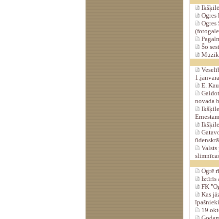
Ikšķil
Ogres k
Ogres S
(fotogale
Pagalma
Šo ses
Mūzika
Veselīb
1.janvāra.
E. Kaul
Gaidot 
novada 
Ikšķil
Ernestam
Ikšķile
Gatavo
ūdenskrā
Valsts 
slimnīca
Ogrē rī
Iztīrīs
FK "Og
Kas jā
īpašniek
19.okt
Godam 