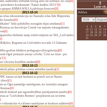
ams, narkotiku reibumā nozog auto un nobrauc no ceļa
[0]
 pieteikties konkursam "Zaļais knābis 2013"
[0]
Lasiet vēl..
s grupas ANIMA SOLLA jubilejas koncerti
[0]
2013-10-14
Arhīvs
s ielas rekonstrukciju no Suntažu ielas līdz Rūpnieku
āks šoruden
[0]
kalne" lūdz palīdzību nozagtās tūjas atrašanai
[1]
3
4
5
6
7
Biznesa un Inovāciju Centrā var saņemt rokasgrāmatu
10
11
12
13
14
iem
[0]
17
18
19
20
21
ganizēta tikšanās starp iedzīvotājiem un SIA „Lielvārdes
24
25
26
27
28
31
0]
 Ikšķiles, Ķeguma un Lielvārdes novada 12.Grāmatu
]
dība godina labākos pedagogus (fotogalerija)
[0]
nās Ogrē piekauti astoņi cilvēki. Četri no tiem - pie
a"
[3]
s vilcienu kustības sarakstā
[0]
2013-10-13
dieši plāno pilsētas centra attīstību (audio)
[1]
2013-10-12
SC kausa izcīņā šaušanā ar pistoli uzvar Nauris
 (foto)
[1]
m uz Ogri pamatīgs sastrēgums, ko izraisījis smagais
Ukrainas
[0]
dieši diskutē par ugunsdrošības jautājumiem (audio)
[0]
tina ar "Lielvārdes Remtes" projektiem un iecerēm
]
s vidusskolas 4.a klases sautējums ar kuskuss salātiem
[0]