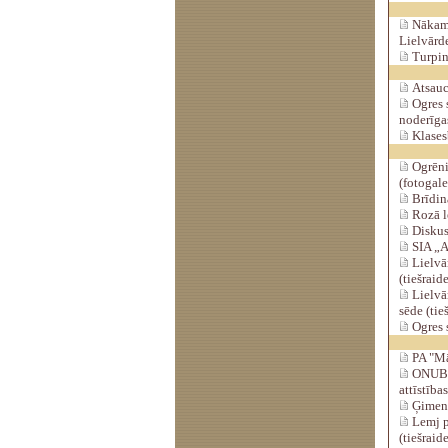
Nākamg
Lielvārde
Turpin
Atsaucī
Ogres 
noderīgas
Klasesb
Ogrēni
(fotogale
Brīdina
Rozā l
Diskus
SIA „A
Lielvār
(tiešraid
Lielvā
sēde (tie
Ogres 
PA "Mā
ONUB v
attīstība
Ģimenes
Lemj p
(tiešraid