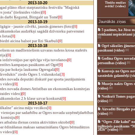
2013-10-20
Tīnūžu muižas
svētki! (video)
ad plāno rīkot starptautisku festivālu "Maģiskā
s josta" (tiešraides video)
[0]
ās darbi Ķegumā, Birzgalē un Tomē
[0]
Jaunākās ziņas
2013-10-19
gāgie - jaunie cilvēki, jaunās ģimenes (foto)
[0]
5 pazīmes, ka Jūsu m
sākumskolas audzēkņi sagādā dzīvnieku patversmei
steidzami nepieciešami 
 lietas
[0]
[0]
iedri aicina balsot par Ilzi Skarbuli
[0]
2013-10-18
Ogrē sākušies ģimenes 
ešiem un madlieniešiem uzvaras rudens krosa stafetēs
pasākumi (video)
[0]
rija)
[0]
Godina Ogres novada
 iedzīvotājus par spēcīga vēja tuvošanos
[0]
personības (video)
[0]
entītes kampaņas pasākums arī Ogrē
[0]
ija par hokeja laukumu Ogresgalā
[0]
Konvojs no Ogres no
kvedukts” ziedo Ogres 1.vidusskolai
[3]
sasniedzis galamērķi (vi
des novada deputāti diskutē par sporta jautājumiem
es video)
Muzeju nakts Ogres 
[0]
(video)
[0]
rdes novada domes Attīstības un ekonomikas komitejas
šraides video)
[0]
Notikuši Tomes pagas
sākumskolas 2.b klase uzvar konkursā
[0]
(video)
[0]
2013-10-17
lkalne" aicina māju vecākos
[0]
Aizvadīti Birzgales pa
ienojas par sadarbību ar Ogres novada uzņēmējdarbības
(video)
[0]
s komisiju
[0]
“Ogres Zilie kalni” no
 atbalsta dienas centra aktivitātes oktobrī
[0]
izglītojošs pasākums “M
ar ēdināšanas maksas samazināšanu Ogres bērnudārzos
2026” (video)
[0]
es video)
[0]