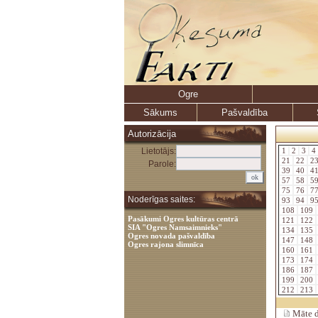
Ogre
Sākums
Pašvaldība
Autorizācija
Lietotājs:
1
2
3
4
21
22
2
Parole:
39
40
4
57
58
5
75
76
7
Noderīgas saites:
93
94
9
108
109
Pasākumi Ogres kultūras centrā
121
122
SIA "Ogres Namsaimnieks"
134
135
Ogres novada pašvaldība
147
148
Ogres rajona slimnīca
160
161
173
174
186
187
199
200
212
213
Māte dē