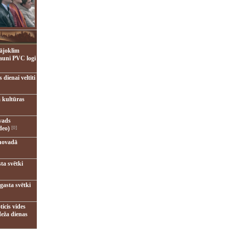
ājoklim
jauni PVC logi
dienai veltīti
 kultūras
vads
deo)
[0]
novadā
ta svētki
gasta svētki
ticis vides
eža dienas