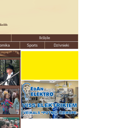
skolds
Ikšķile
omika
Sports
Dzīvnieki