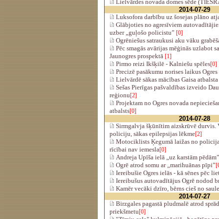
Lielvārdes novada domes sēde (TIEŠ
2014-07-29
Luksofora darbību uz šosejas plāno atj
Glābjoties no agresīviem autovadītāji
uzber „guļošo policistu”
[0]
Ogrēniešus satraukusi aku vāku grabēš
Pēc smagās avārijas mēģinās uzlabot s
Jaunogres prospektā
[1]
Pirmo reizi Ikšķilē - Kalniešu spēles
[0]
Precizē pasākumu norises laikus Ogres 
Lielvārdē sākas mācības Gaisa atbalst
Sešas Pierīgas pašvaldības izveido Dau
reģionu
[2]
Projektam no Ogres novada nepiecieš
atbalsts
[0]
2014-07-28
Sirmgalvja šķūnītim aizskrūvē durvis. V
policiju, sākas epilepsijas lēkme
[2]
Motociklists Ķegumā laižas no policijas
rīcībai nav iemesla
[0]
Andreja Upīša ielā „uz karstām pēdām”
Ogrē atrod somu ar „marihuānas pīpi”
[
Iereibušie Ogres ielās - kā sēnes pēc lie
Iereibušus autovadītājus Ogrē nodod br
Kamēr vecāki dzīro, bērns cieš no saul
2014-07-27
Birzgales pagastā pludmalē atrod sprā
priekšmetu
[0]