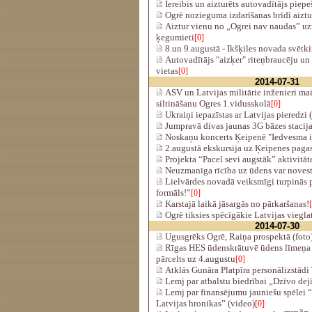
Iereibis un aizturēts autovadītājs piep
Ogrē nozieguma izdarīšanas brīdī aiztu
Aiztur vienu no „Ogrei nav naudas” uz
ķegumieti
[0]
8.un 9.augustā - Ikšķiles novada svētki
Autovadītājs "aizķer" riteņbraucēju un
vietas
[0]
2014-07-31
ASV un Latvijas militārie inženieri ma
siltināšanu Ogres 1.vidusskolā
[0]
Ukraiņi iepazīstas ar Latvijas pieredzi (
Jumpravā divas jaunas 3G bāzes stacij
Noskaņu koncerts Ķeipenē "Iedvesma 
2.augustā ekskursija uz Ķeipenes paga
Projekta “Pacel sevi augstāk” aktivitāt
Neuzmanīga rīcība uz ūdens var novest
Lielvārdes novadā veiksmīgi turpinās p
formāls!”
[0]
Karstajā laikā jāsargās no pārkaršanas!
Ogrē tiksies spēcīgākie Latvijas vieglat
2014-07-30
Ugusgrēks Ogrē, Raiņa prospektā (foto
Rīgas HES ūdenskrātuvē ūdens līmeņa
pārcelts uz 4.augustu
[0]
Atklās Gunāra Platpīra personālizstād
Lemj par atbalstu biedrībai „Dzīvo dej
Lemj par finansējumu jauniešu spēlei “
Latvijas hronikas” (video)
[0]