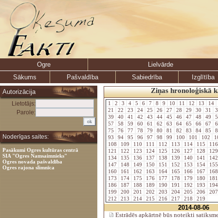
Ogre
Lielvārde
Sākums
Pašvaldība
Sabiedrība
Izglītība
Ziņas hronoloģiskā k
Autorizācija
Lietotājs:
1
2
3
4
5
6
7
8
9
10
11
12
13
14
21
22
23
24
25
26
27
28
29
30
31
3
Parole:
39
40
41
42
43
44
45
46
47
48
49
5
57
58
59
60
61
62
63
64
65
66
67
6
75
76
77
78
79
80
81
82
83
84
85
8
Noderīgas saites:
93
94
95
96
97
98
99
100
101
102
1
108
109
110
111
112
113
114
115
11
Pasākumi Ogres kultūras centrā
121
122
123
124
125
126
127
128
12
SIA "Ogres Namsaimnieks"
134
135
136
137
138
139
140
141
14
Ogres novada pašvaldība
147
148
149
150
151
152
153
154
15
Ogres rajona slimnīca
160
161
162
163
164
165
166
167
16
173
174
175
176
177
178
179
180
18
186
187
188
189
190
191
192
193
19
199
200
201
202
203
204
205
206
20
212
213
214
215
216
217
218
219
2014-08-06
Estrādēs apkārtnē būs noteikti satiksm