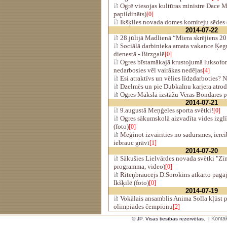
Ogrē viesojas kultūras ministre Dace M
papildināts)
[0]
Ikšķiles novada domes komiteju sēdes (
2014-07-22
28.jūlijā Madlienā “Miera skrējiens 2
Sociālā darbinieka amata vakance Ķeg
dienestā - Birzgalē
[0]
Ogres bīstamākajā krustojumā luksofori
nedarbosies vēl vairākas nedēļas
[4]
Esi atraktīvs un vēlies līdzdarboties? 
Dzelmēs un pie Dubkalnu karjera atro
Ogres Mākslā izstāžu Veras Bondares p
2014-07-21
9.augustā Meņģeles sporta svētki!
[0]
Ogres sākumskolā aizvadīta vides izgl
(foto)
[0]
Mēģinot izvairīties no sadursmes, ierei
iebrauc grāvī
[1]
2014-07-20
Sākušies Lielvārdes novada svētki "Zīm
programma, video)
[0]
Riteņbraucējs D.Sorokins atkārto pag
Ikšķilē (foto)
[0]
2014-07-19
Vokālais ansamblis Anima Solla kļūst p
olimpiādes čempionu
[2]
Kontak
© JP. Visas tiesības rezervētas.
|