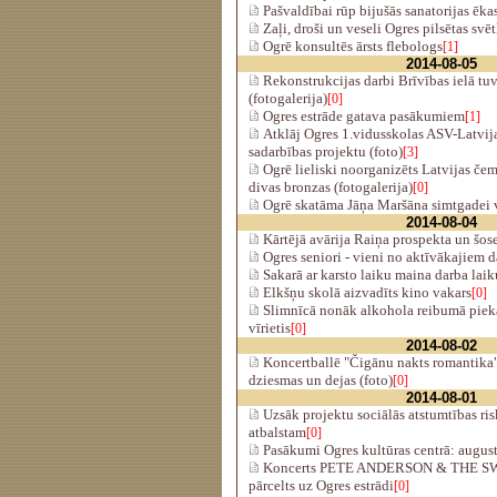
Pašvaldībai rūp bijušās sanatorijas ēka
Zaļi, droši un veseli Ogres pilsētas svē
Ogrē konsultēs ārsts flebologs
[1]
2014-08-05
Rekonstrukcijas darbi Brīvības ielā t
(fotogalerija)
[0]
Ogres estrāde gatava pasākumiem
[1]
Atklāj Ogres 1.vidusskolas ASV-Latvijas
sadarbības projektu (foto)
[3]
Ogrē lieliski noorganizēts Latvijas če
divas bronzas (fotogalerija)
[0]
Ogrē skatāma Jāņa Maršāna simtgadei ve
2014-08-04
Kārtējā avārija Raiņa prospekta un šose
Ogres seniori - vieni no aktīvākajiem 
Sakarā ar karsto laiku maina darba lai
Elkšņu skolā aizvadīts kino vakars
[0]
Slimnīcā nonāk alkohola reibumā pieka
vīrietis
[0]
2014-08-02
Koncertballē "Čigānu nakts romantika" -
dziesmas un dejas (foto)
[0]
2014-08-01
Uzsāk projektu sociālās atstumtības ri
atbalstam
[0]
Pasākumi Ogres kultūras centrā: augus
Koncerts PETE ANDERSON & THE 
pārcelts uz Ogres estrādi
[0]