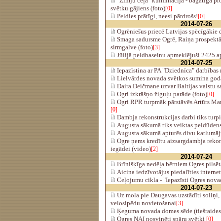
"Zīmju ceļa" kulminācijā - bagātīga p
svētku gājiens (foto)
[0]
Peldies prātīgi, neesi pārdrošs!
[0]
2014-07-26
Ogrēniešus priecē Latvijas spēcīgākie 
Smaga sadursme Ogrē, Raiņa prospektā.
sirmgalve (foto)
[3]
Jūlijā peldbaseinu apmeklējuši 2425 a
2014-07-25
Iepazīstina ar PA "Dziednīca" darbības 
Lielvārdes novada svētkos sumina god
Daira Deičmane uzvar Baltijas valstu s
Ogri izkrāšņo žiguļu parāde (foto)
[0]
Ogri RPR turpmāk pārstāvēs Artūrs Mang
[0]
Dambja rekonstrukcijas darbi tiks turpi
Augusta sākumā tiks veiktas peldūden
Augusta sākumā apturēs divu katlumāj
Ogre ņems kredītu aizsargdambja rekon
iegādei (video)
[2]
2014-07-24
Brīnišķīga nedēļa bērniem Ogres pilsētā
Aicina iedzīvotājus piedalīties interne
Ceļojumu cikla - "Iepazīsti Ogres novad
2014-07-23
Uz mola pie Daugavas uzstādīti soliņi, p
velosipēdu novietošanai
[3]
Ķeguma novada domes sēde (tiešraides
Ogres NAI nosvinēti spāru svētki
[0]