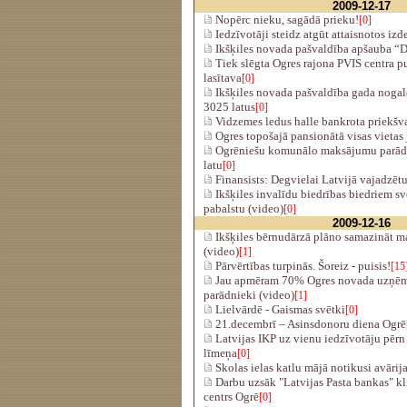
2009-12-17
Nopērc nieku, sagādā prieku!
[0]
Iedzīvotāji steidz atgūt attaisnotos iz
Ikšķiles novada pašvaldība apšauba “D
Tiek slēgta Ogres rajona PVIS centra pu
lasītava
[0]
Ikšķiles novada pašvaldība gada nogal
3025 latus
[0]
Vidzemes ledus halle bankrota priekšv
Ogres topošajā pansionātā visas vietas
Ogrēniešu komunālo maksājumu parādi
latu
[0]
Finansists: Degvielai Latvijā vajadzēt
Ikšķiles invalīdu biedrības biedriem sv
pabalstu (video)
[0]
2009-12-16
Ikšķiles bērnudārzā plāno samazināt m
(video)
[1]
Pārvērtības turpinās. Šoreiz - puisis!
[15
Jau apmēram 70% Ogres novada uzņēm
parādnieki (video)
[1]
Lielvārdē - Gaismas svētki
[0]
21.decembrī – Asinsdonoru diena Ogrē
Latvijas IKP uz vienu iedzīvotāju pērn
līmeņa
[0]
Skolas ielas katlu mājā notikusi avārij
Darbu uzsāk "Latvijas Pasta bankas" k
centrs Ogrē
[0]