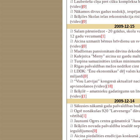
Lauberiešu cīņa pret cūku kompleksa b
(video)
[0]
Nākamos divus gadus nodokļi, iespējam
Ikšķiles Skolas ielas rekonstrukcija ri
(video)
[0]
2009-12-15
Salam pārsniedzot - 20 grādus, skolu v
12 gadu vecumam
[1]
Aicina uzmanīt bērnus brīvdienu un sv
(video)
[0]
Madlienas pansionātam dāvina dekode
Kafejnīca "Merry" aicina uz gardu maltī
Turpina samazināties iztikas minimum
Rīgas pašvaldības mežos nedrīkst cirst 
LDDK: "Ēnu ekonomikas" dēļ valsts kas
miljardi
[0]
“Visu Latvijai” kongresā aktualizē na
apvienošanos (video)
[18]
Ikšķilē – amatnieku gadatirgums un lit
(video)
[1]
2009-12-14
Sākusies nākamā gada pašvaldības bud
Ogrē nonākušas 920 "Latvenergo" dāva
vērtībā
[1]
Jaunumi Ogres centra grāmatnīcā "Ause
Ikšķiles novada pašvaldība iesaldē nep
ieguldījumos
[0]
Aicina piedalīties erudīcijas konkursā 