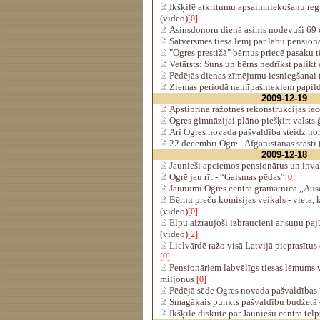
Ikšķilē atkritumu apsaimniekošanu regu
(video)
[0]
Asinsdonoru dienā asinis nodevuši 69 
Satversmes tiesa lemj par labu pensio
"Ogres prestižā" bērnus priecē pasaku t
Vetārsts: Suns un bērns nedrīkst palikt 
Pēdējās dienas zīmējumu iesniegšanai 
Ziemas periodā namīpašniekiem papild
2009-12-19
Apstiprina ražotnes rekonstrukcijas iec
Ogres ģimnāzijai plāno piešķirt valsts 
Arī Ogres novada pašvaldība steidz nor
22.decembrī Ogrē - Afganistānas stāsti 
2009-12-18
Jaunieši apciemos pensionārus un inv
Ogrē jau rīt - “Gaismas pēdas”
[0]
Jaunumi Ogres centra grāmatnīcā „Ause
Bērnu preču komisijas veikals - vieta, 
(video)
[0]
Elpu aizraujoši izbraucieni ar suņu paj
(video)
[2]
Lielvārdē ražo visā Latvijā pieprasītus
[0]
Pensionāriem labvēlīgs tiesas lēmums 
miljonus
[0]
Pēdējā sēde Ogres novada pašvaldības 
Smagākais punkts pašvaldību budžetā 
Ikšķilē diskutē par Jauniešu centra telp