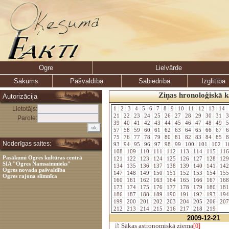
Ogre
Lielvārde
Sākums
Pašvaldība
Sabiedrība
Izglītība
Ziņas hronoloģiskā k
Autorizācija
Lietotājs:
1
2
3
4
5
6
7
8
9
10
11
12
13
14
21
22
23
24
25
26
27
28
29
30
31
3
Parole:
39
40
41
42
43
44
45
46
47
48
49
5
57
58
59
60
61
62
63
64
65
66
67
6
75
76
77
78
79
80
81
82
83
84
85
8
Noderīgas saites:
93
94
95
96
97
98
99
100
101
102
1
108
109
110
111
112
113
114
115
11
Pasākumi Ogres kultūras centrā
121
122
123
124
125
126
127
128
12
SIA "Ogres Namsaimnieks"
134
135
136
137
138
139
140
141
14
Ogres novada pašvaldība
147
148
149
150
151
152
153
154
15
Ogres rajona slimnīca
160
161
162
163
164
165
166
167
16
173
174
175
176
177
178
179
180
18
186
187
188
189
190
191
192
193
19
199
200
201
202
203
204
205
206
20
212
213
214
215
216
217
218
219
2009-12-21
Sākas astronomiskā ziema
[0]