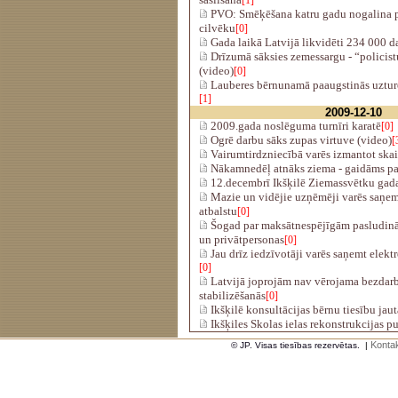
[1]
PVO: Smēķēšana katru gadu nogalina p
cilvēku
[0]
Gada laikā Latvijā likvidēti 234 000 d
Drīzumā sāksies zemessargu - “policis
(video)
[0]
Lauberes bērnunamā paaugstinās uztur
[1]
2009-12-10
2009.gada noslēguma turnīri karatē
[0]
Ogrē darbu sāks zupas virtuve (video)
[
Vairumtirdzniecībā varēs izmantot ska
Nākamnedēļ atnāks ziema - gaidāms pa
12.decembrī Ikšķilē Ziemassvētku gada
Mazie un vidējie uzņēmēji varēs saņe
atbalstu
[0]
Šogad par maksātnespējīgām pasludin
un privātpersonas
[0]
Jau drīz iedzīvotāji varēs saņemt elektr
[0]
Latvijā joprojām nav vērojama bezdar
stabilizēšanās
[0]
Ikšķilē konsultācijas bērnu tiesību jau
Ikšķiles Skolas ielas rekonstrukcijas p
Kontak
© JP. Visas tiesības rezervētas.
|