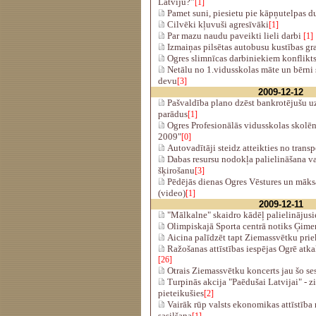
Latviju?”
[1]
Pamet suni, piesietu pie kāpņutelpas d
Cilvēki kļuvuši agresīvāki
[1]
Par mazu naudu paveikti lieli darbi
[1]
Izmaiņas pilsētas autobusu kustības gr
Ogres slimnīcas darbiniekiem konflikts 
Netālu no 1.vidusskolas māte un bērni
devu
[3]
2009-12-12
Pašvaldība plano dzēst bankrotējušu
parādus
[1]
Ogres Profesionālās vidusskolas skolēni
2009"
[0]
Autovadītāji steidz atteikties no trans
Dabas resursu nodokļa palielināšana va
šķirošanu
[3]
Pēdējās dienas Ogres Vēstures un māks
(video)
[1]
2009-12-11
"Mālkalne" skaidro kādēļ palielinājusi
Olimpiskajā Sporta centrā notiks Ģimeņ
Aicina palīdzēt tapt Ziemassvētku pri
Ražošanas attīstības iespējas Ogrē atkal
[26]
Otrais Ziemassvētku koncerts jau šo s
Turpinās akcija "Paēdušai Latvijai" - z
pieteikušies
[2]
Vairāk rūp valsts ekonomikas attīstība 
sasilšana